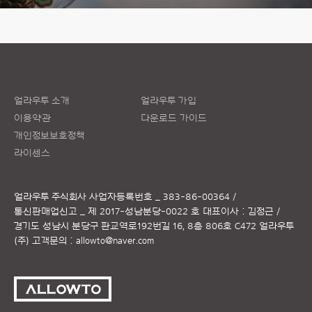
얼라우투 소개
얼라우투 가입
이용약관
다운로드 가이드
개인정보보호정책
라이센스
얼라우투 주식회사
사업자등록번호 _ 383-86-00364 /
통신판매업신고 _ 제 2017-성남분당-0022 호
대표이사 : 김정근 /
경기도 성남시 분당구 판교역로192번길 16, 8층 806호 C472 얼라우투
(주)
고객문의 :
allowto@naver.com