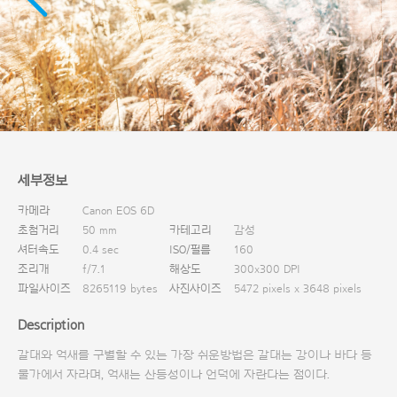
다운로드
세부정보
카메라
Canon EOS 6D
초첨거리
50 mm
카테고리
감성
셔터속도
0.4 sec
ISO/필름
160
조리개
f/7.1
해상도
300x300 DPI
파일사이즈
8265119 bytes
사진사이즈
5472 pixels x 3648 pixels
Description
갈대와 억새를 구별할 수 있는 가장 쉬운방법은 갈대는 강이나 바다 등
물가에서 자라며, 억새는 산등성이나 언덕에 자란다는 점이다.