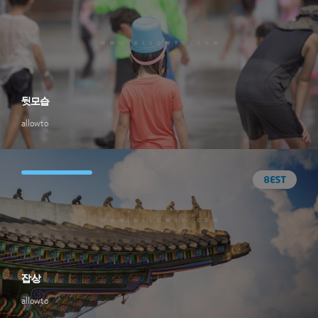
뒷모습
allowto
잡상
allowto