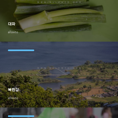
대파
allowto
북한강
allowto