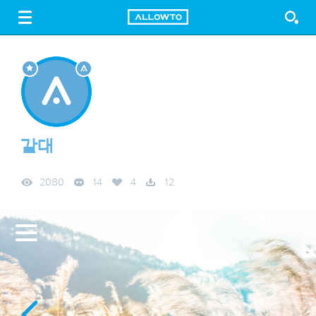
LOGIN
SIGN UP
FREE DOWNLOAD
GUIDE
갈대
2080
14
4
12