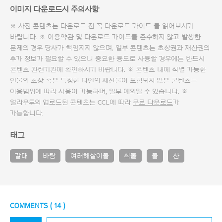
이미지 다운로드시 주의사항
※ 사진 콘텐츠는 다운로드 전 꼭
다운로드 가이드
를 읽어보시기
바랍니다. ※ 이용약관 및
다운로드 가이드
를 준수하지 않고 발생한
문제의 경우 당사가 책임지지 않으며, 일부 콘텐츠는 초상권과 재산권의
추가 정보가 필요할 수 있으니 중요한 용도로 사용할 경우에는 반드시
콘텐츠 관련기관에 확인하시기 바랍니다. ※ 콘텐츠 내에 식별 가능한
인물의 초상 혹은 특정한 타인의 재산물이 포함되지 않은 콘텐츠는
이용범위에 따라 사용이 가능하며, 일부 예외일 수 있습니다. ※
얼라우투의 업로드된 콘텐츠는 CCL에 따라
무료 다운로드
가
가능합니다.
태그
갈대
바람
여러해살이풀
식물
풀
산
COMMENTS (
14
)