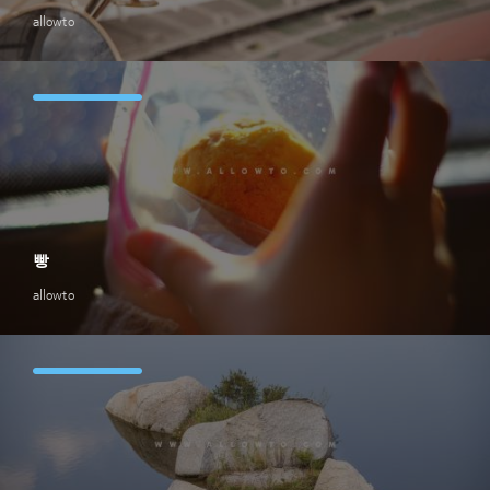
allowto
빵
allowto