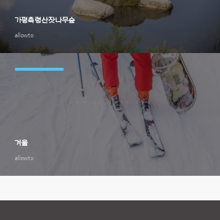
가평축령산잣나무숲
allowto
겨울
allowto