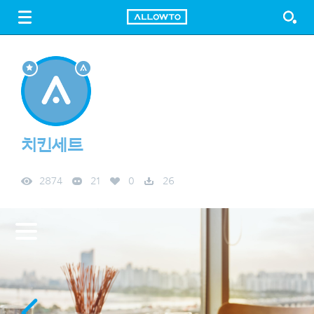
LOGIN
SIGN UP
FREE DOWNLOAD
GUIDE
치킨세트
2874
21
0
26