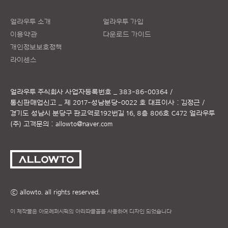
얼라우투 소개
얼라우투 가입
이용약관
다운로드 가이드
개인정보보호정책
라이센스
얼라우투 주식회사
사업자등록번호 _ 383-86-00364 /
통신판매업신고 _ 제 2017-성남분당-0022 호
대표이사 : 김정근 /
경기도 성남시 분당구 판교역로192번길 16, 8층 806호 C472 얼라우투
(주)
고객문의 :
allowto@naver.com
ⓒ allowto. all rights reserved.
이 제작물은 아모레퍼시픽의 아리따글꼴을 사용하여 디자인 되었습니다