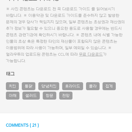
※ 사진 콘텐츠는 다운로드 전 꼭
다운로드 가이드
를 읽어보시기
바랍니다. ※ 이용약관 및
다운로드 가이드
를 준수하지 않고 발생한
문제의 경우 당사가 책임지지 않으며, 일부 콘텐츠는 초상권과 재산권의
추가 정보가 필요할 수 있으니 중요한 용도로 사용할 경우에는 반드시
콘텐츠 관련기관에 확인하시기 바랍니다. ※ 콘텐츠 내에 식별 가능한
인물의 초상 혹은 특정한 타인의 재산물이 포함되지 않은 콘텐츠는
이용범위에 따라 사용이 가능하며, 일부 예외일 수 있습니다. ※
얼라우투의 업로드된 콘텐츠는 CCL에 따라
무료 다운로드
가
가능합니다.
태그
치킨
통닭
양념치킨
후라이드
콜라
집게
야채
샐러드
창문
전망
COMMENTS (
21
)