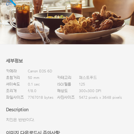
다운로드
세부정보
카메라
Canon EOS 6D
초첨거리
50 mm
카테고리
패스트푸드
셔터속도
0.1 sec
ISO/필름
125
조리개
f/8.0
해상도
300x300 DPI
파일사이즈
7767018 bytes
사진사이즈
5472 pixels x 3648 pixels
Description
치킨은 반반이다.
이미지 다운로드시 주의사항