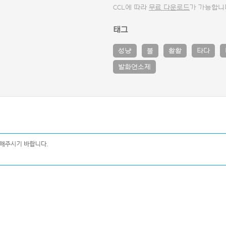
CCL에 따라
무료 다운로드
가 가능합니
태그
성냥
불
활활
타다
발화연소제