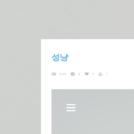
성냥
3204
8
3
7