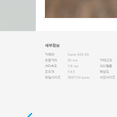
세부정보
카메라
Canon EOS 6D
초첨거리
50 mm
카테고리
셔터속도
1/8 sec
ISO/필름
조리개
f/4.5
해상도
파일사이즈
5887134 bytes
사진사이즈