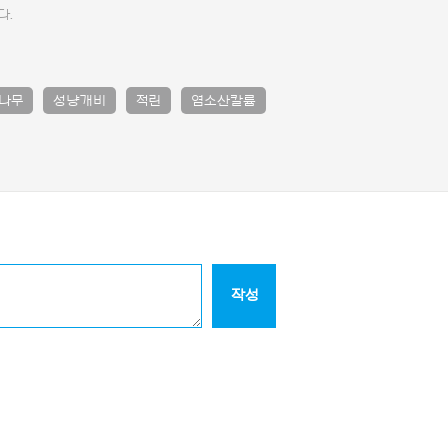
다.
나무
성냥개비
적린
염소산칼륨
작성