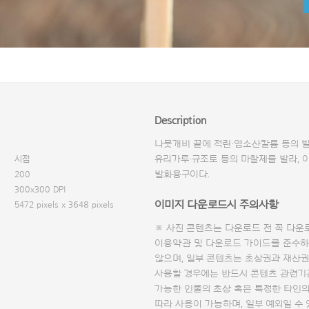
Description
나뭇개비 끝에 적린·염소산칼륨 등의 
시점
유리가루·규조토 등의 마찰제를 발라, 
200
발화용구이다.
300x300 DPI
이미지 다운로드시 주의사항
5472 pixels x 3648 pixels
※ 사진 콘텐츠는 다운로드 전 꼭
다운
이용약관 및
다운로드 가이드
를 준수하
않으며, 일부 콘텐츠는 초상권과 재산권
사용할 경우에는 반드시 콘텐츠 관련기
가능한 인물의 초상 혹은 특정한 타인
따라 사용이 가능하며, 일부 예외일 수