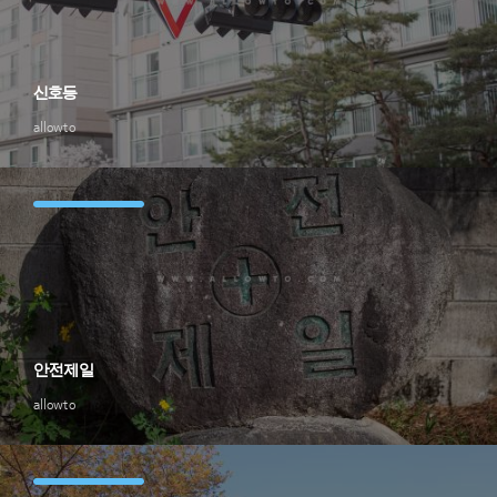
신호등
allowto
안전제일
allowto