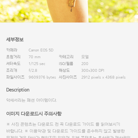
다운로드
세부정보
카메라
Canon EOS 5D
초첨거리
70 mm
카테고리
모델
셔터속도
1/125 sec
ISO/필름
200
조리개
f/2.8
해상도
300x300 DPI
파일사이즈
9609376 bytes
사진사이즈
2912 pixels x 4368 pixels
Description
악세서리는 패션 아이템이다.
이미지 다운로드시 주의사항
※ 사진 콘텐츠는 다운로드 전 꼭
다운로드 가이드
를 읽어보시기
바랍니다. ※ 이용약관 및
다운로드 가이드
를 준수하지 않고 발생한