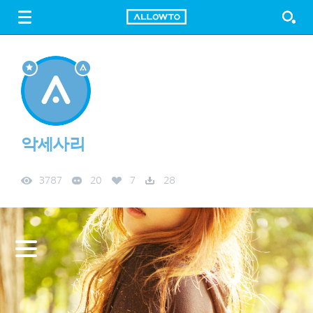
LOGIN
SIGN UP
FREE DOWNLOAD
GUIDE
악세사리
3787
20
7
28