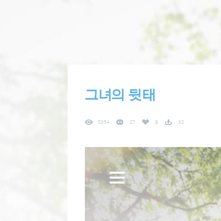
그녀의 뒷태
5354
27
8
32