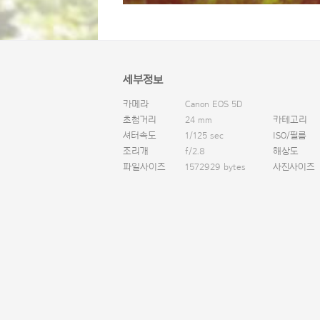
세부정보
카메라
Canon EOS 5D
초첨거리
24 mm
카테고리
셔터속도
1/125 sec
ISO/필름
조리개
f/2.8
해상도
파일사이즈
1572929 bytes
사진사이즈