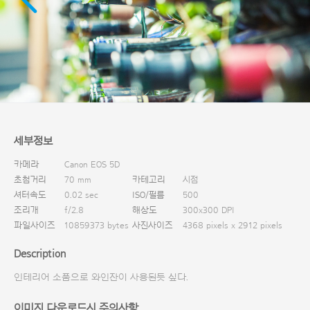
다운로드
세부정보
카메라
Canon EOS 5D
초첨거리
70 mm
카테고리
시점
셔터속도
0.02 sec
ISO/필름
500
조리개
f/2.8
해상도
300x300 DPI
파일사이즈
10859373 bytes
사진사이즈
4368 pixels x 2912 pixels
Description
인테리어 소품으로 와인잔이 사용된듯 싶다.
이미지 다운로드시 주의사항