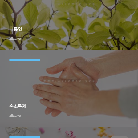
나뭇잎
allowto
손소독제
allowto