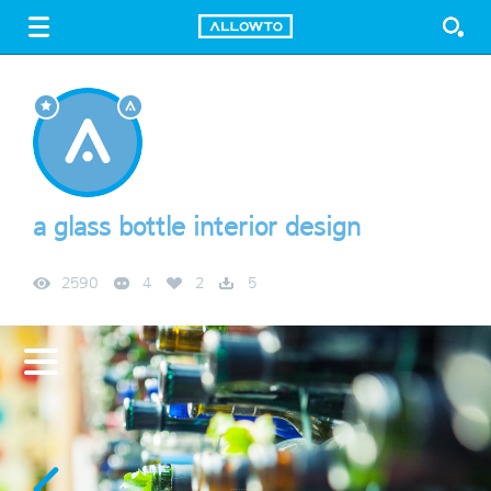
LOGIN
SIGN UP
FREE DOWNLOAD
GUIDE
a glass bottle interior design
2590
4
2
5