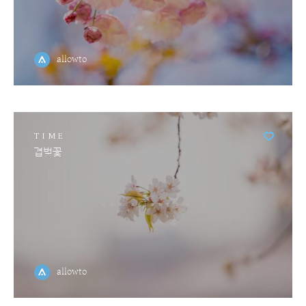
allowto
TIME
겹벚꽃
allowto