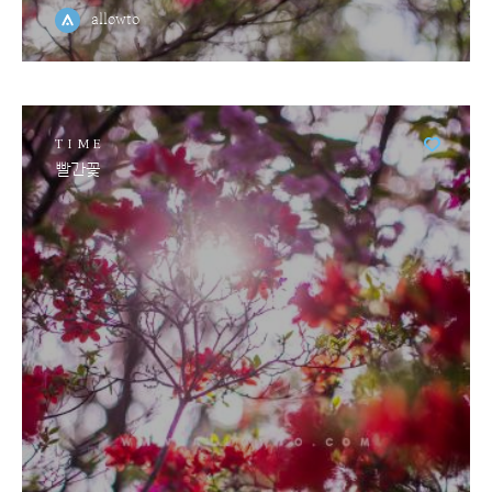
allowto
TIME
빨간꽃