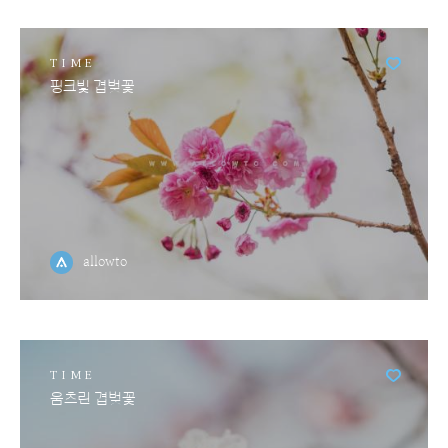
TIME
핑크빛 겹벚꽃
allowto
TIME
움츠린 겹벚꽃