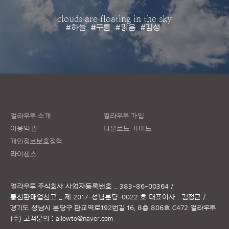
clouds are floating in the sky
#하늘
#구름
#맑음
#감성
얼라우투 소개
얼라우투 가입
이용약관
다운로드 가이드
개인정보보호정책
라이센스
얼라우투 주식회사
사업자등록번호 _ 383-86-00364 /
통신판매업신고 _ 제 2017-성남분당-0022 호
대표이사 : 김정근 /
경기도 성남시 분당구 판교역로192번길 16, 8층 806호 C472 얼라우투
(주)
고객문의 :
allowto@naver.com