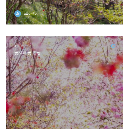
allowto
TIME
꽃사과 꽃 엔딩