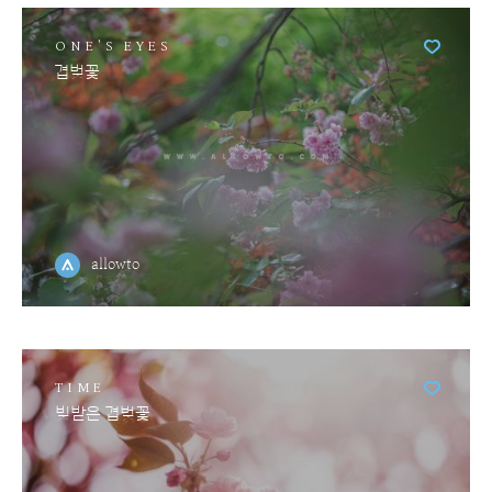
ONE'S EYES
겹벚꽃
allowto
TIME
빚받은 겹벚꽃