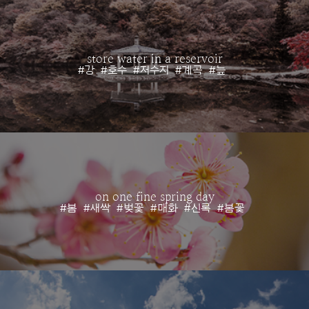
store water in a reservoir
#강
#호수
#저수지
#계곡
#늪
on one fine spring day
#봄
#새싹
#벚꽃
#매화
#신록
#봄꽃