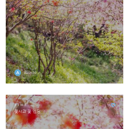
allowto
TIME
꽃사과 꽃 엔딩