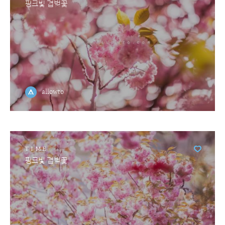
핑크빛 겹벚꽃
allowto
TIME
핑크빛 겹벚꽃