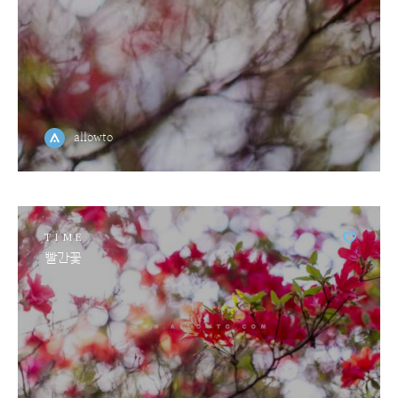
allowto
TIME
빨간꽃