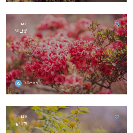
TIME
빨간꽃
allowto
TIME
황매화