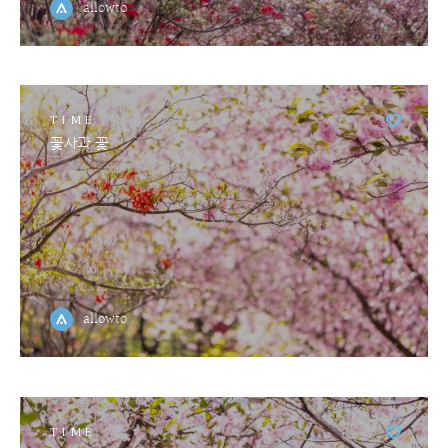
allowto
TIME
꽃사과 꽃
allowto
TIME