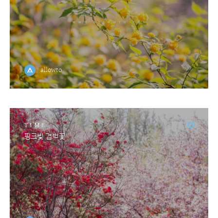
allowto
TIME
핑크빛 겹벚꽃