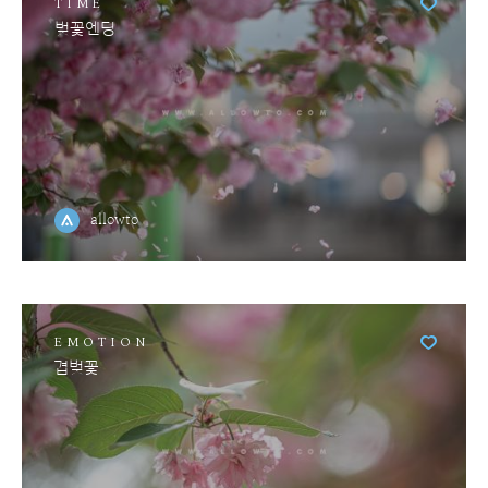
TIME
벚꽃엔딩
allowto
EMOTION
겹벚꽃