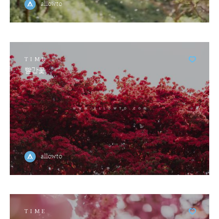
allowto
TIME
빨간꽃
allowto
TIME