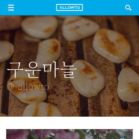
LOGIN
SIGN UP
FREE DOWNLOAD
GUIDE
구운마늘
경기장
고기다 고기
거울
드림위버 장미
@ allowto
@ allowto
@ allowto
@ allowto
@ allowto