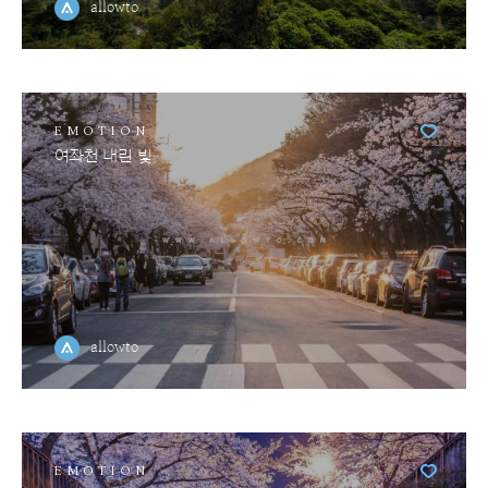
allowto
EMOTION
여좌천 내린 빛
allowto
EMOTION