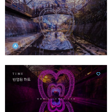
여좌천
allowto
TIME
반영된 하트