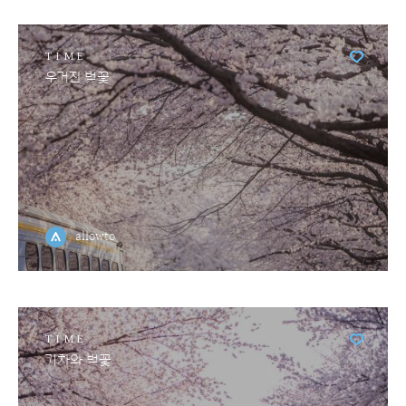
TIME
우거진 벚꽃
allowto
TIME
기차와 벚꽃