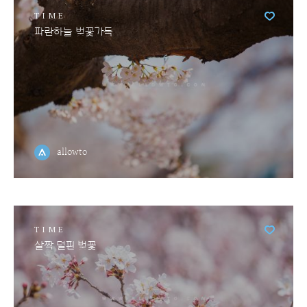
TIME
파란하늘 벚꽃가득
allowto
TIME
살짝 덜핀 벚꽃