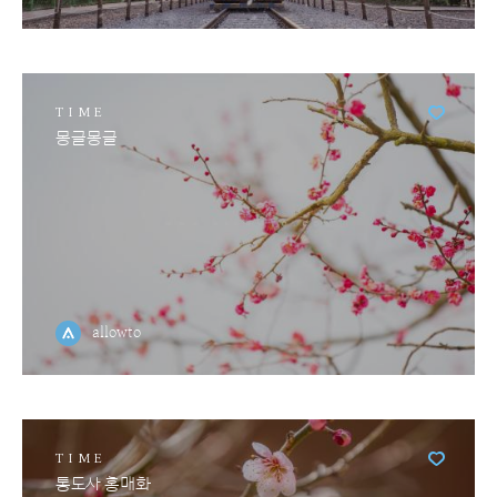
TIME
몽글몽글
allowto
TIME
통도사 홍매화