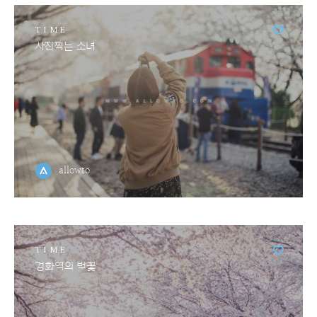
TIME
사진찍는 소녀
allowto
TIME
경화역의 벚꽃