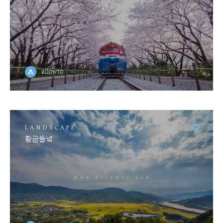
allowto
LANDSCAPE
황금들녘