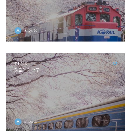
allowto
TIME
경화역의 벚꽃
allowto