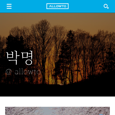
LOGIN
SIGN UP
FREE DOWNLOAD
GUIDE
박명
묘미스런 묘미
무당벌레
빨간 안개꽃
먹태
@ allowto
@ allowto
@ allowto
@ allowto
@ allowto