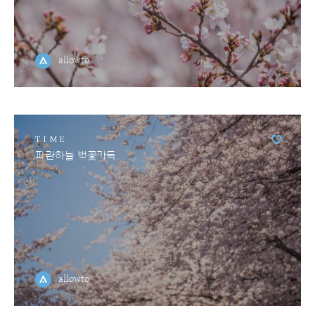
allowto
TIME
파란하늘 벚꽃가득
allowto