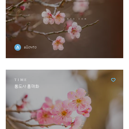
allowto
TIME
통도사 홍매화