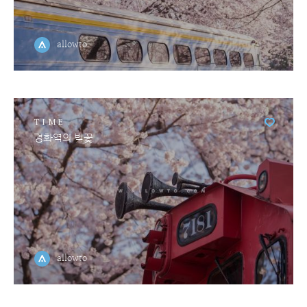
allowto
TIME
경화역의 벚꽃
allowto