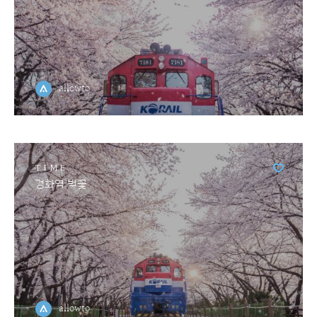
allowto
TIME
경화역 벚꽃
allowto