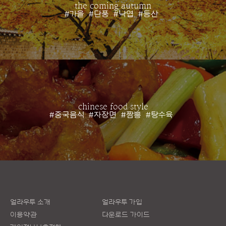
the coming autumn
#가을
#단풍
#낙엽
#등산
chinese food style
#중국음식
#자장면
#짬뽕
#탕수육
얼라우투 소개
얼라우투 가입
이용약관
다운로드 가이드