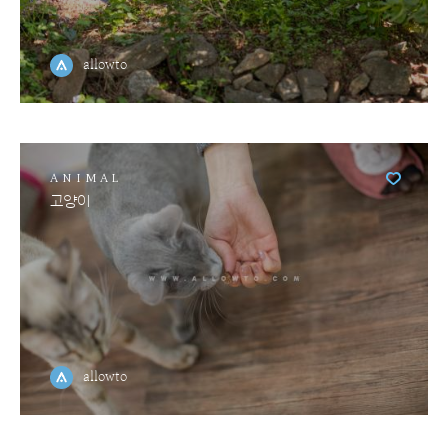
allowto
ANIMAL
고양이
allowto