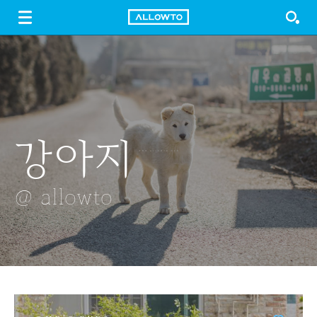
LOGIN
SIGN UP
FREE DOWNLOAD
GUIDE
강아지
홍시
두물머리
폭죽
많은 핑크
장미꽃
@ allowto
@ allowto
@ allowto
@ allowto
@ allowto