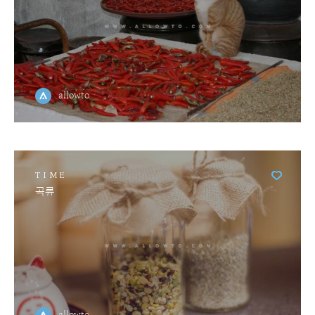
allowto
TIME
곡류
allowto