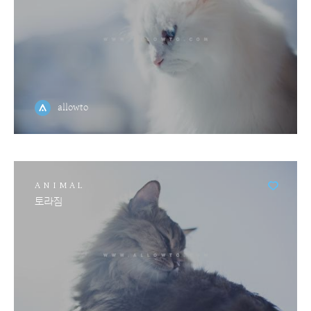
allowto
ANIMAL
토라짐