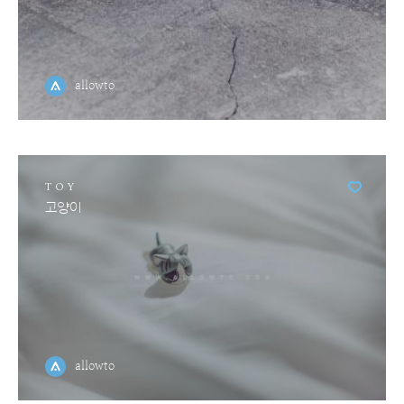
allowto
TOY
고양이
allowto