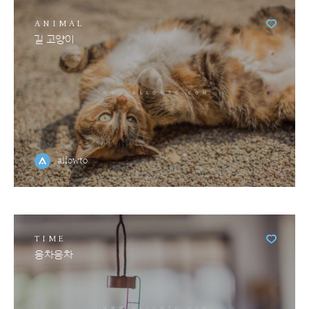
ANIMAL
길 고양이
allowto
TIME
응차응차