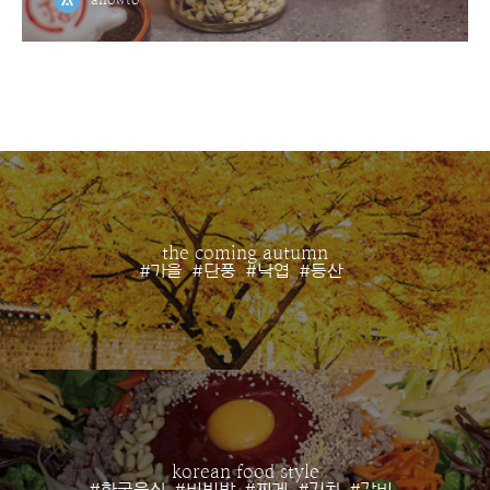
the coming autumn
#가을
#단풍
#낙엽
#등산
korean food style
#한국음식
#비빔밥
#찌게
#김치
#갈비