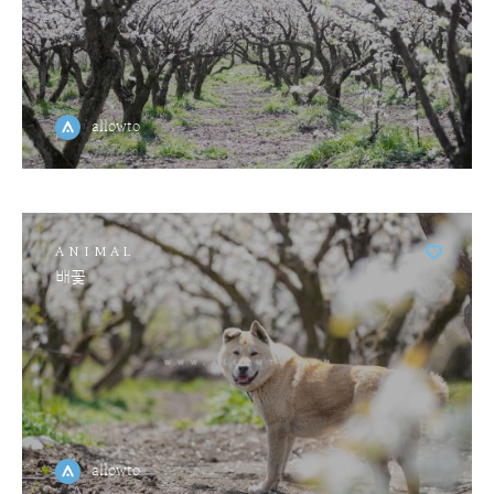
allowto
ANIMAL
배꽃
allowto