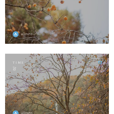
allowto
TIME
감
allowto