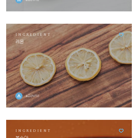
INGREDIENT
레몬
allowto
INGREDIENT
복숭아