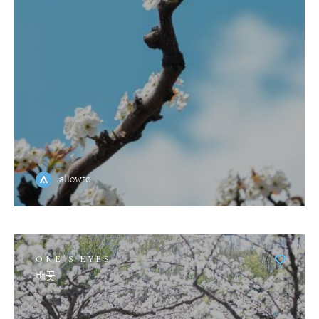
allowto
ONE'S EYES
배꽃