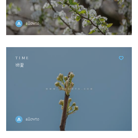
allowto
TIME
배꽃
allowto