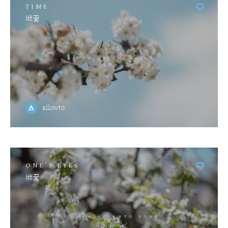
TIME
배꽃
allowto
ONE'S EYES
배꽃