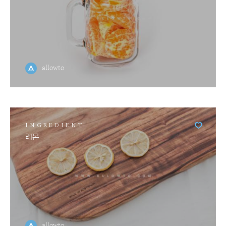
allowto
INGREDIENT
레몬
allowto