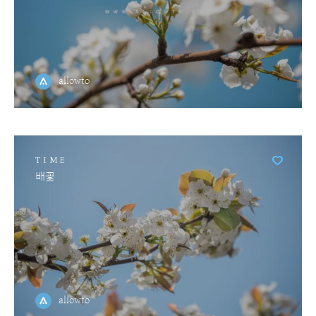
allowto
TIME
배꽃
allowto