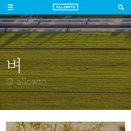
LOGIN
SIGN UP
FREE DOWNLOAD
GUIDE
벼
틈으로 보는
가뭄
공연장
양념반
도시
프라이드반
@ allowto
@ allowto
@ allowto
@ allowto
@ allowto