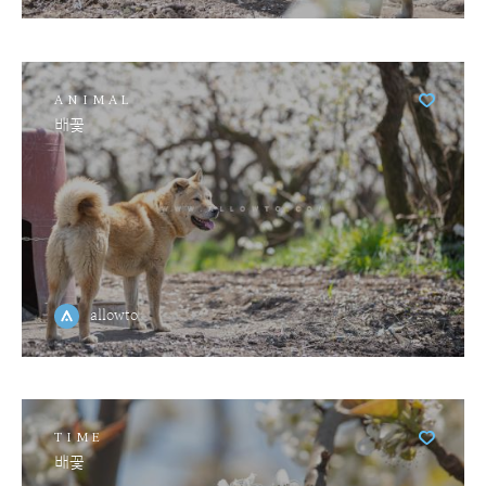
ANIMAL
배꽃
allowto
TIME
배꽃