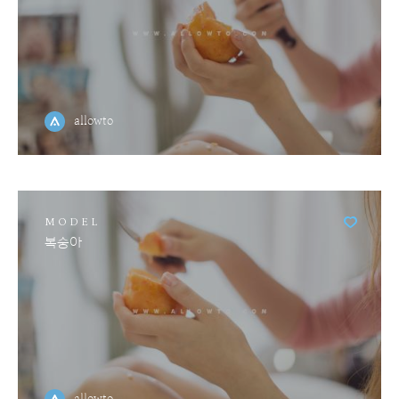
allowto
MODEL
복숭아
allowto