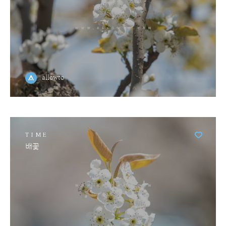
allowto
TIME
배꽃