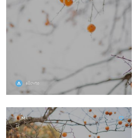
allowto
TIME
감