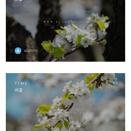
allowto
TIME
배꽃