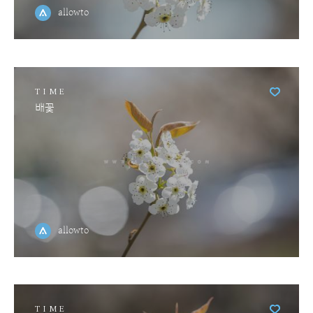
allowto
TIME
배꽃
allowto
TIME