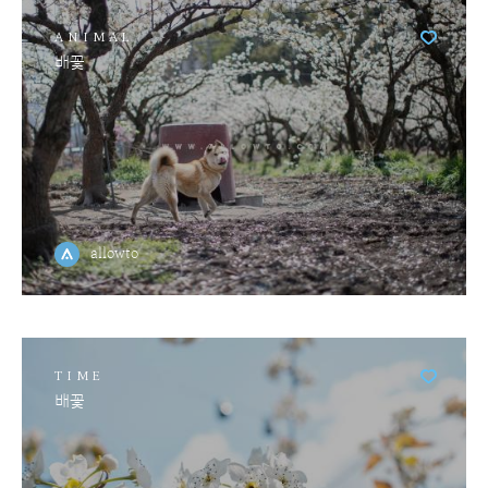
ANIMAL
배꽃
allowto
TIME
배꽃