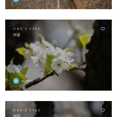
ONE'S EYES
배꽃
allowto
ONE'S EYES
배꽃