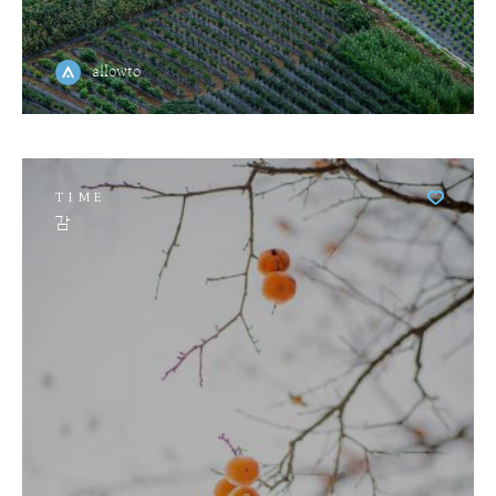
allowto
TIME
감