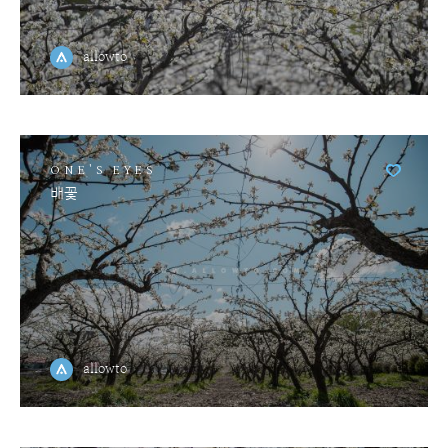
allowto
ONE'S EYES
배꽃
allowto