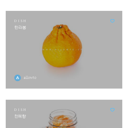
DISH
한라봉
allowto
DISH
천혜향