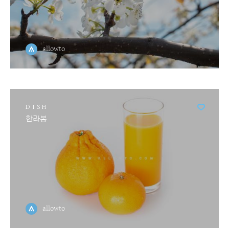
allowto
DISH
한라봉
allowto