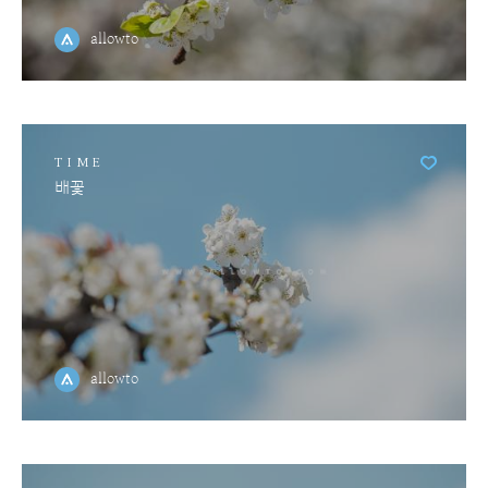
allowto
TIME
배꽃
allowto