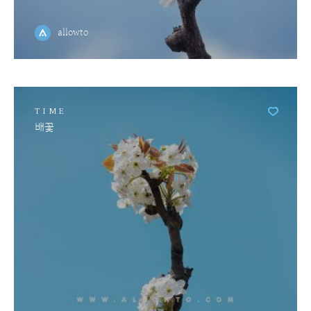
allowto
TIME
배꽃