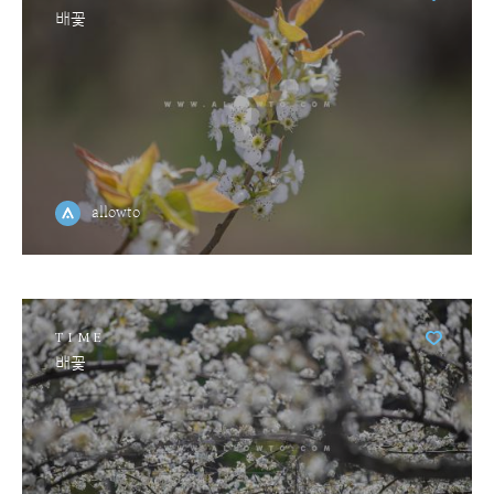
배꽃
allowto
TIME
배꽃