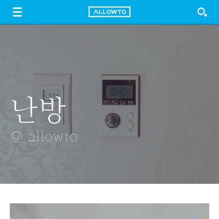
LOGIN
SIGN UP
FREE DOWNLOAD
GUIDE
난방
코스모스
알프레드
조명
풍등
그라프
@ allowto
@ allowto
@ allowto
@ allowto
@ allowto