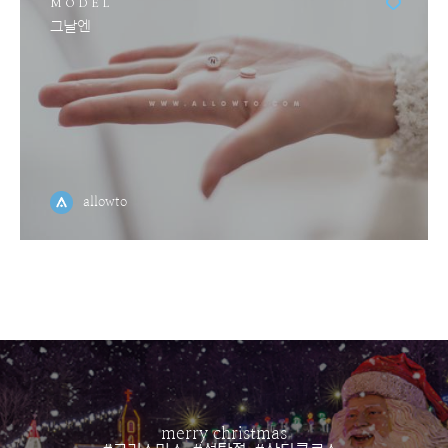
MODEL
그날엔
allowto
merry christmas