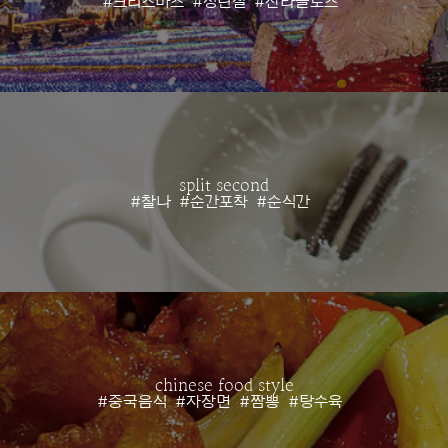
#크리스마스
#성탄절
#산타클로스
split second
#찰나
#순간포착
#순식간
chinese food style
#중국음식
#자장면
#짬뽕
#탕수육