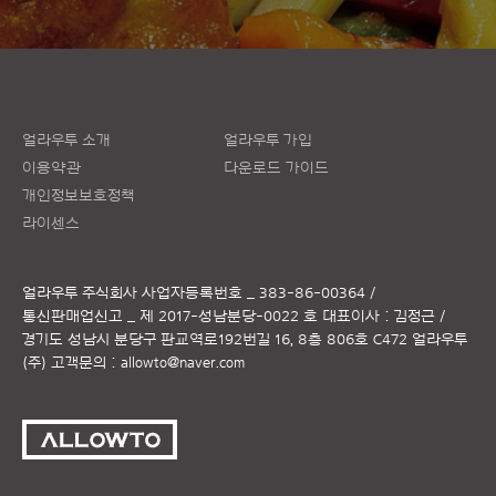
얼라우투 소개
얼라우투 가입
이용약관
다운로드 가이드
개인정보보호정책
라이센스
얼라우투 주식회사
사업자등록번호 _ 383-86-00364 /
통신판매업신고 _ 제 2017-성남분당-0022 호
대표이사 : 김정근 /
경기도 성남시 분당구 판교역로192번길 16, 8층 806호 C472 얼라우투
(주)
고객문의 :
allowto@naver.com