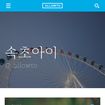
LOGIN
SIGN UP
FREE DOWNLOAD
GUIDE
속초아이
청소하는
카트길을
세부 막탄섬
빙어
피규어
따라서
@ allowto
@ allowto
@ allowto
@ allowto
@ allowto