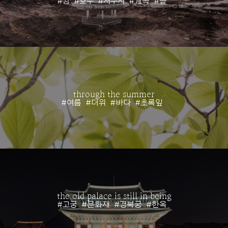
#강
#호수
#저수지
#계곡
#늪
through the summer
#여름
#더위
#바다
#초록잎
the old palace is still in being
#고궁
#문화재
#경복궁
#한옥