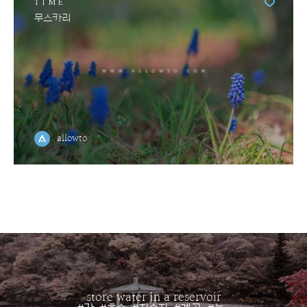
TIME
무스카리
allowto
store water in a reservoir