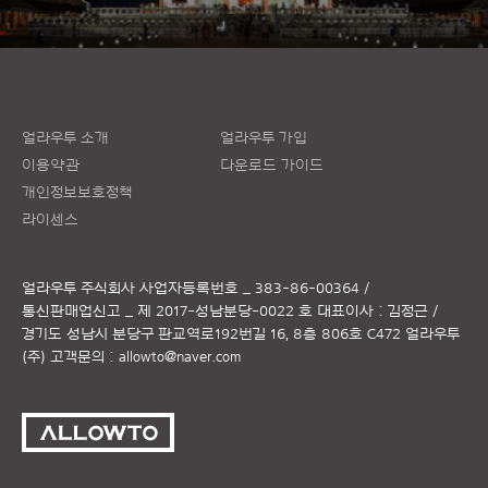
얼라우투 소개
얼라우투 가입
이용약관
다운로드 가이드
개인정보보호정책
라이센스
얼라우투 주식회사
사업자등록번호 _ 383-86-00364 /
통신판매업신고 _ 제 2017-성남분당-0022 호
대표이사 : 김정근 /
경기도 성남시 분당구 판교역로192번길 16, 8층 806호 C472 얼라우투
(주)
고객문의 :
allowto@naver.com