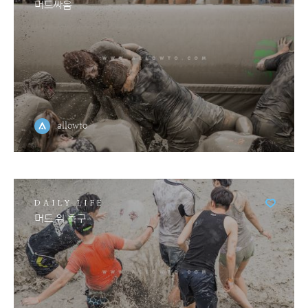
머드싸움
allowto
DAILY LIFE
머드 위 축구