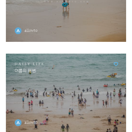
allowto
DAILY LIFE
여름의 해변
allowto