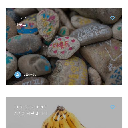
TIME
다욧트
allowto
INGREDIENT
시간이 지난 바나나