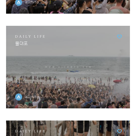
allowto
DAILY LIFE
물대포
allowto
DAILY LIFE