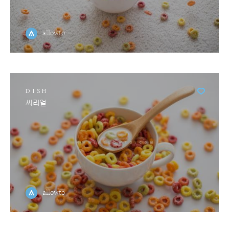
allowto
DISH
씨리얼
allowto