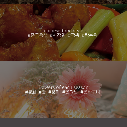
chinese food style
#중국음식
#자장면
#짬뽕
#탕수육
flowers of each season
#생화
#꽃
#장미
#꽃다발
#꽃바구니