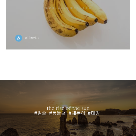
allowto
the rise of the sun
#일출
#동틀녘
#해돋이
#태양