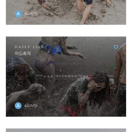
allowto
DAILY LIFE
머드축제
allowto