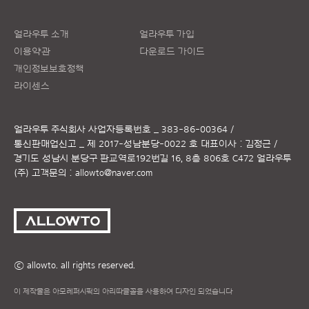
얼라우투 소개
얼라우투 가입
이용약관
다운로드 가이드
개인정보보호정책
라이센스
얼라우투 주식회사
사업자등록번호 _ 383-86-00364 /
통신판매업신고 _ 제 2017-성남분당-0022 호
대표이사 : 김정근 /
경기도 성남시 분당구 판교역로192번길 16, 8층 806호 C472 얼라우투
(주)
고객문의 :
allowto@naver.com
ⓒ allowto. all rights reserved.
이 제작물은 아모레퍼시픽의 아리따글꼴을 사용하여 디자인 되었습니다