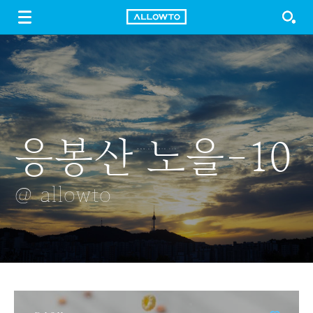
LOGIN
SIGN UP
FREE DOWNLOAD
GUIDE
응봉산 노을-10
가을엔딩
라벤더 향
크리스마스 트리
자목련
@ allowto
@ allowto
@ allowto
@ allowto
@ allowto