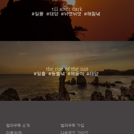
till after dark
#일몰
#태양
#뉘엿뉘엿
#해질녘
the rise of the sun
#일출
#동틀녘
#해돋이
#태양
얼라우투 소개
얼라우투 가입
이용약관
다운로드 가이드