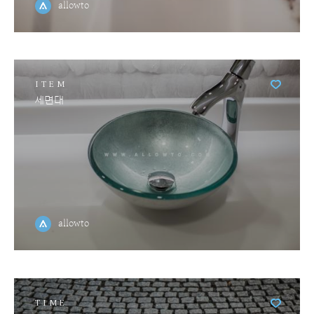
allowto
ITEM
세면대
allowto
TIME