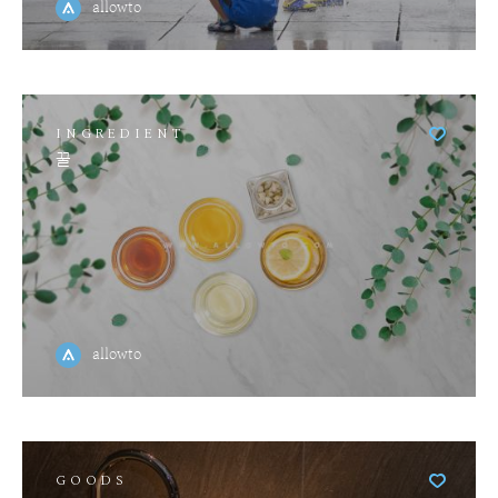
allowto
INGREDIENT
꿀
allowto
GOODS