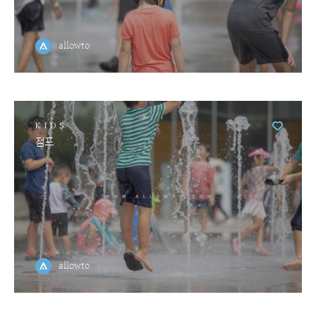
allowto
KIDS
점프
allowto