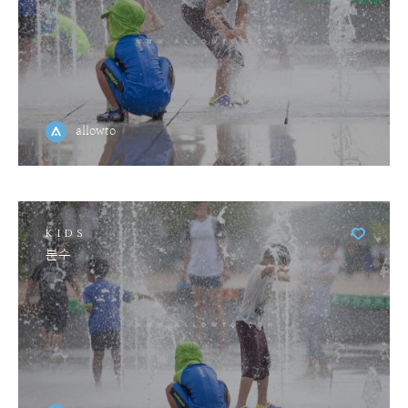
allowto
KIDS
분수