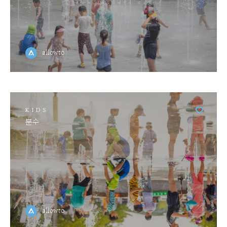
allowto
KIDS
분수
allowto