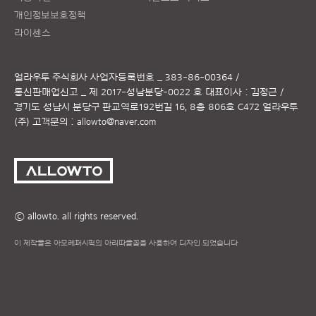
개인정보보호정책
라이센스
얼라우투 주식회사
사업자등록번호 _ 383-86-00364 /
통신판매업신고 _ 제 2017-성남분당-0022 호
대표이사 : 김정근 /
경기도 성남시 분당구 판교역로192번길 16, 8층 806호 C472 얼라우투
(주)
고객문의 :
allowto@naver.com
ⓒ allowto. all rights reserved.
이 제작물은 아모레퍼시픽의 아리따글꼴을 사용하여 디자인 되었습니다