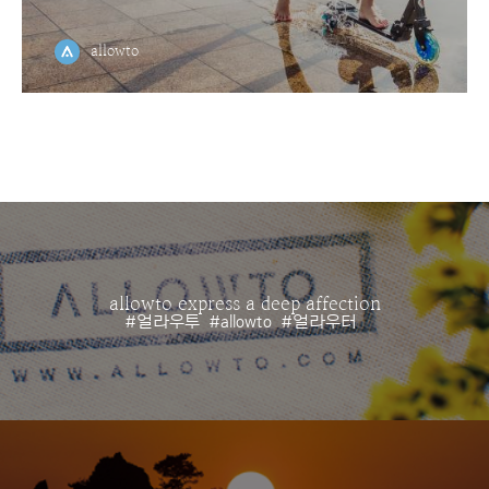
allowto
allowto express a deep affection
#얼라우투
#allowto
#얼라우터