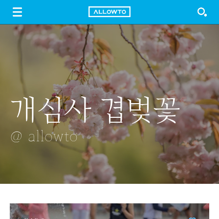
LOGIN
SIGN UP
FREE DOWNLOAD
GUIDE
개심사 겹벚꽃
나무들 사이로
커피숍
벚꽃 그림자
소품들
@ allowto
@ allowto
@ allowto
@ allowto
@ allowto