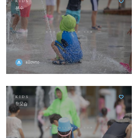
KIDS
분수
allowto
KIDS
뒷모습