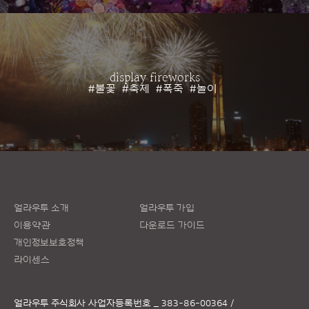
display fireworks
#불꽃
#축제
#폭죽
#놀이
얼라우투 소개
얼라우투 가입
이용약관
다운로드 가이드
개인정보보호정책
라이센스
얼라우투 주식회사
사업자등록번호 _ 383-86-00364 /