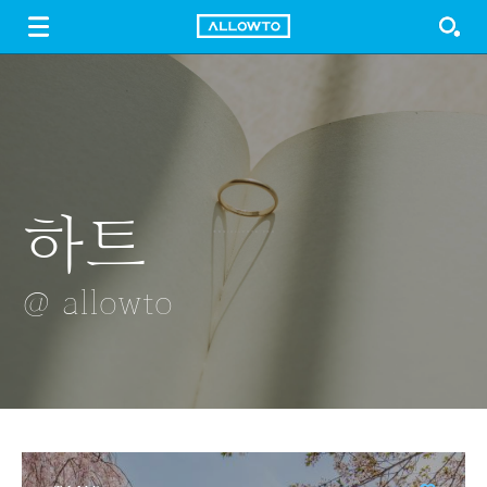
LOGIN
SIGN UP
FREE DOWNLOAD
GUIDE
하트
초록한 곤충
눈맞은 나무
황금도시
체리블라썸
로드
@ allowto
@ allowto
@ allowto
@ allowto
@ allowto