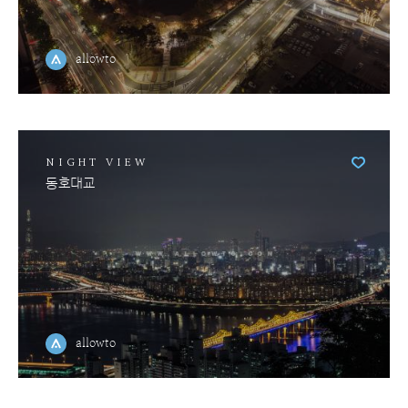
allowto
NIGHT VIEW
동호대교
allowto