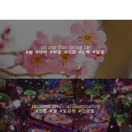
on one fine spring day
#봄
#새싹
#벚꽃
#매화
#신록
#봄꽃
rainbow artificial illumination
#조명
#빛
#빛공해
#인공빛