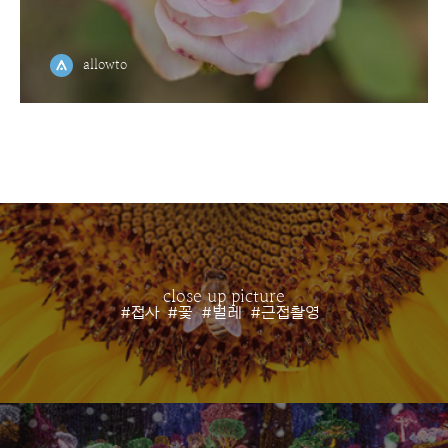
allowto
close up picture
#접사
#꽃
#벌레
#근접촬영