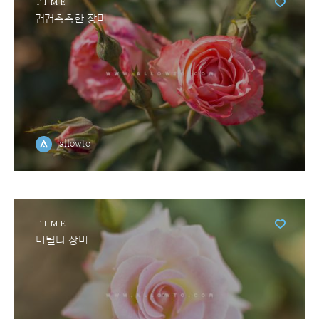
TIME
겹겹촘촘한 장미
allowto
TIME
마틸다 장미