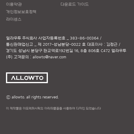
이용약관
다운로드 가이드
개인정보보호정책
라이센스
얼라우투 주식회사
사업자등록번호 _ 383-86-00364 /
통신판매업신고 _ 제 2017-성남분당-0022 호
대표이사 : 김정근 /
경기도 성남시 분당구 판교역로192번길 16, 8층 806호 C472 얼라우투
(주)
고객문의 :
allowto@naver.com
ⓒ allowto. all rights reserved.
이 제작물은 아모레퍼시픽의 아리따글꼴을 사용하여 디자인 되었습니다