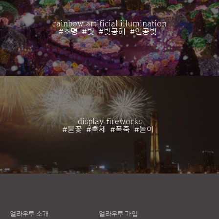
rainbow artificial illumination
#조명
#빛
#빛공해
#인공빛
display fireworks
#불꽃
#축제
#폭죽
#놀이
얼라우투 소개
얼라우투 가입