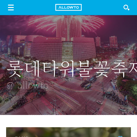
LOGIN
SIGN UP
FREE DOWNLOAD
GUIDE
롯데타워불꽃축
해파리의 투명
배꽃
자벌레
각선미
@ allowto
@ allowto
@ allowto
@ allowto
@ allowto