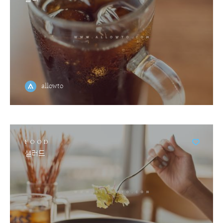
allowto
FOOD
샐러드