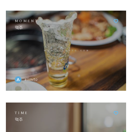
MOMENT
맥주
allowto
TIME
맥주