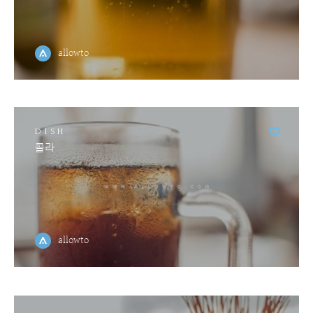
allowto
DISH
콜라
allowto