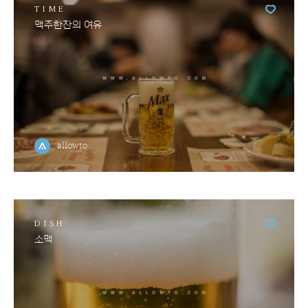
TIME
맥주한잔의 여유
allowto
DISH
소맥