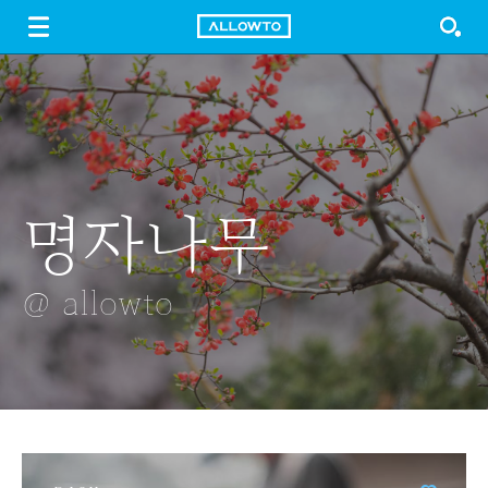
LOGIN
SIGN UP
FREE DOWNLOAD
GUIDE
명자나무
노란 은행나무
돼지
벚꽃
아파트
@ allowto
@ allowto
@ allowto
@ allowto
@ allowto