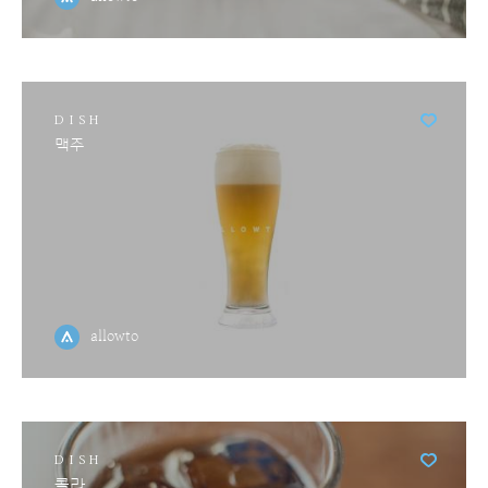
DISH
맥주
allowto
DISH
콜라