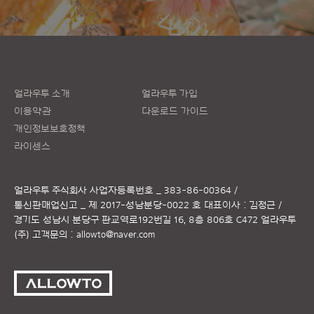
얼라우투 소개
얼라우투 가입
이용약관
다운로드 가이드
개인정보보호정책
라이센스
얼라우투 주식회사
사업자등록번호 _ 383-86-00364 /
통신판매업신고 _ 제 2017-성남분당-0022 호
대표이사 : 김정근 /
경기도 성남시 분당구 판교역로192번길 16, 8층 806호 C472 얼라우투
(주)
고객문의 :
allowto@naver.com