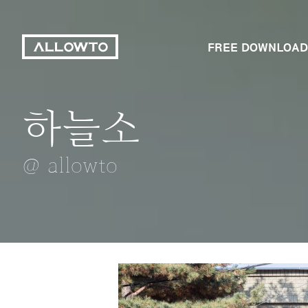
FREE DOWNLOAD
하늘소
밤나무
회룡대 은하수
종점
자목련
@ allowto
@ allowto
@ allowto
@ allowto
@ allowto