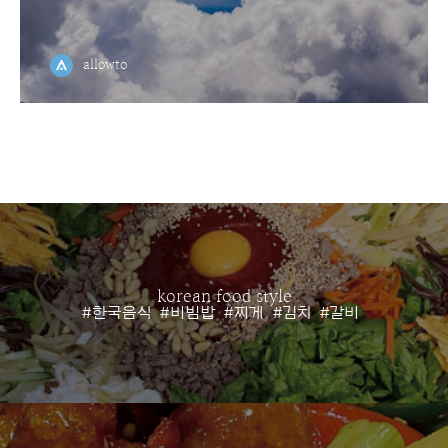
allowto
korean food style
#한국음식
#비빔밥
#찌게
#김치
#갈비