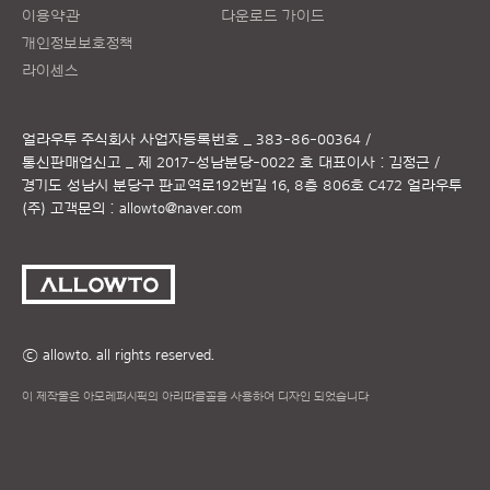
이용약관
다운로드 가이드
개인정보보호정책
라이센스
얼라우투 주식회사
사업자등록번호 _ 383-86-00364 /
통신판매업신고 _ 제 2017-성남분당-0022 호
대표이사 : 김정근 /
경기도 성남시 분당구 판교역로192번길 16, 8층 806호 C472 얼라우투
(주)
고객문의 :
allowto@naver.com
ⓒ allowto. all rights reserved.
이 제작물은 아모레퍼시픽의 아리따글꼴을 사용하여 디자인 되었습니다