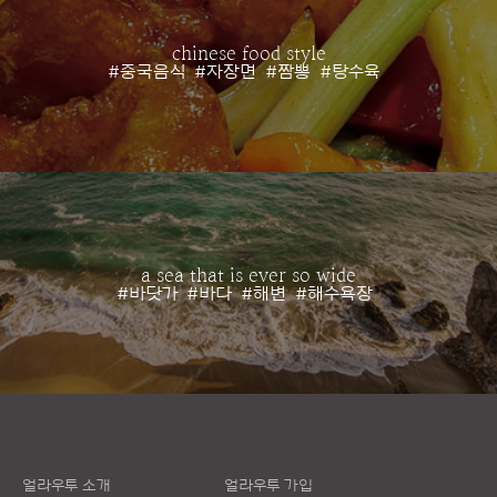
chinese food style
#중국음식
#자장면
#짬뽕
#탕수육
a sea that is ever so wide
#바닷가
#바다
#해변
#해수욕장
얼라우투 소개
얼라우투 가입