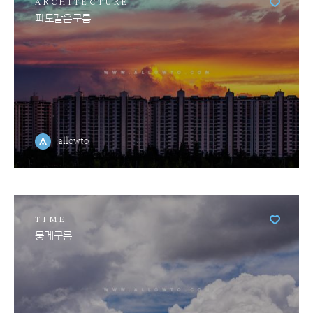
ARCHITECTURE
파도같은구름
allowto
TIME
뭉게구름