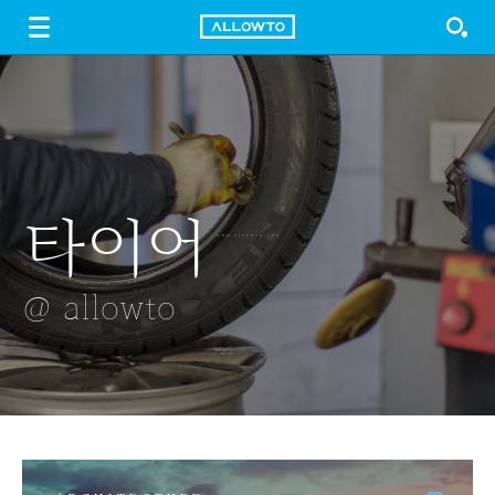
LOGIN
SIGN UP
FREE DOWNLOAD
GUIDE
타이어
발우공양
반짝거리는 물결
빛내림
추워요
@ allowto
@ allowto
@ allowto
@ allowto
@ allowto