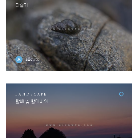
다슬기
allowto
LANDSCAPE
할배 및 할매바위