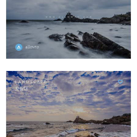
allowto
LANDSCAPE
오랑대