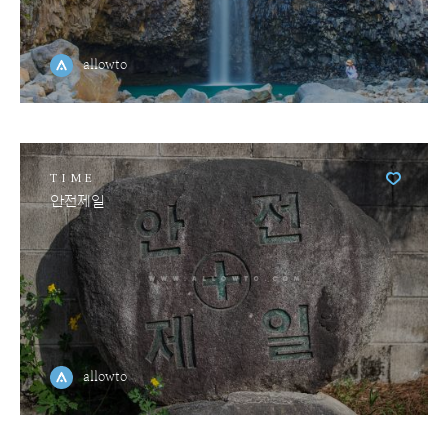
allowto
TIME
안전제일
allowto