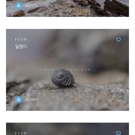
allowto
FISH
달팽이
allowto
FISH