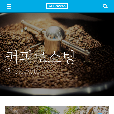
LOGIN
SIGN UP
FREE DOWNLOAD
GUIDE
커피로스팅
전신주
사진찍는 소녀
폭죽
파란물결
@ allowto
@ allowto
@ allowto
@ allowto
@ allowto