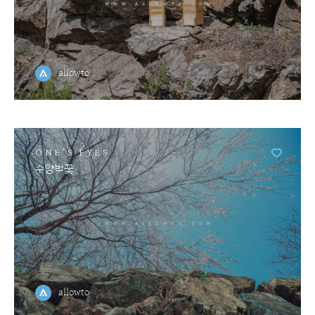
allowto
ONE'S EYES
수양벚꽃
allowto