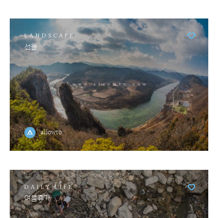
LANDSCAPE
선돌
allowto
DAILY LIFE
여름휴가