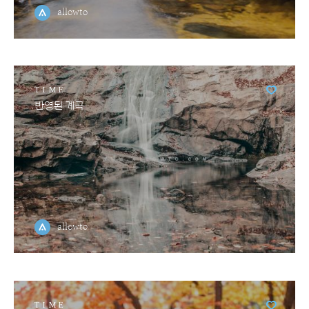
allowto
TIME
반영된 계곡
allowto
TIME