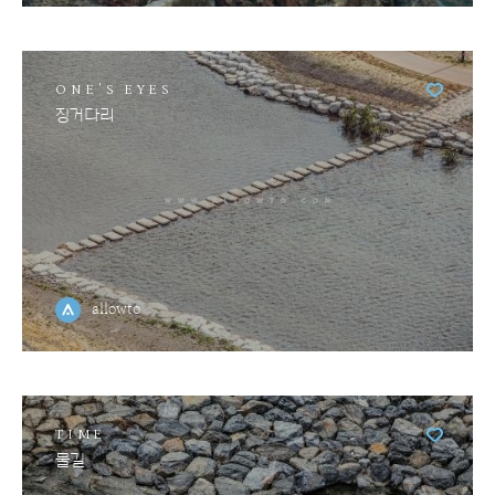
ONE'S EYES
징거다리
allowto
TIME
물길