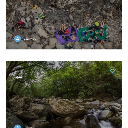
allowto
TIME
계곡
allowto