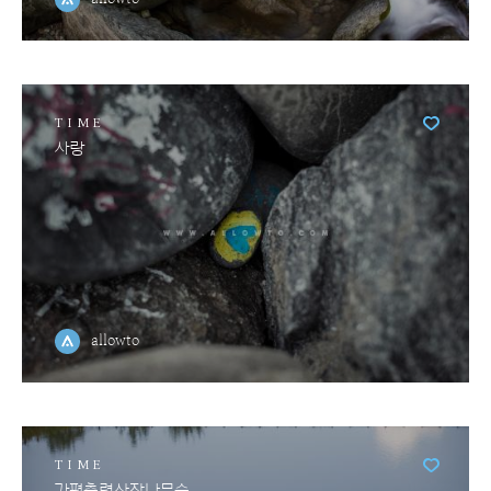
TIME
사랑
allowto
TIME
가평축령산잣나무숲