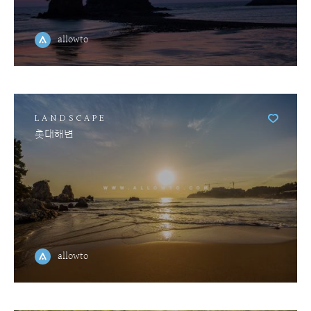
allowto
LANDSCAPE
촛대해변
allowto