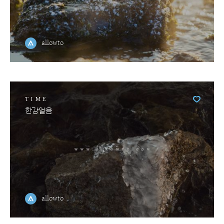
allowto
TIME
한강얼음
allowto