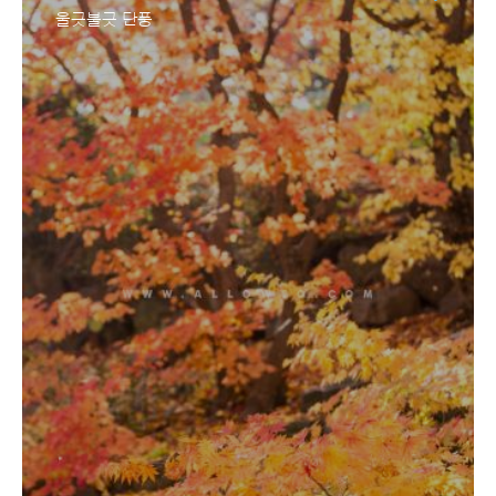
울긋불긋 단풍