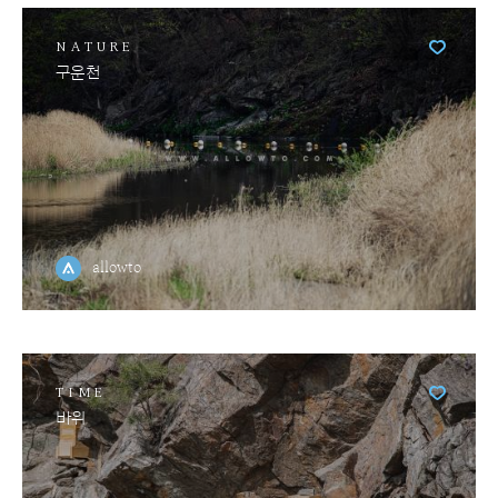
NATURE
구운천
allowto
TIME
바위