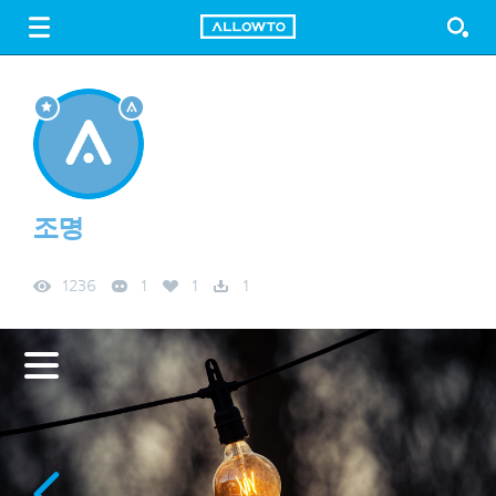
LOGIN
SIGN UP
FREE DOWNLOAD
GUIDE
조명
1236
1
1
1