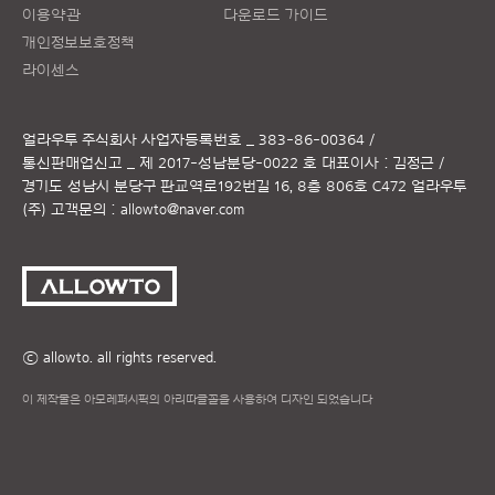
이용약관
다운로드 가이드
개인정보보호정책
라이센스
얼라우투 주식회사
사업자등록번호 _ 383-86-00364 /
통신판매업신고 _ 제 2017-성남분당-0022 호
대표이사 : 김정근 /
경기도 성남시 분당구 판교역로192번길 16, 8층 806호 C472 얼라우투
(주)
고객문의 :
allowto@naver.com
ⓒ allowto. all rights reserved.
이 제작물은 아모레퍼시픽의 아리따글꼴을 사용하여 디자인 되었습니다