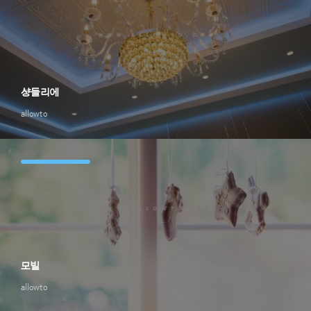
샹들리에
allowto
모빌
allowto