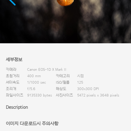
다운로드
세부정보
카메라
Canon EOS-1D X Mark II
초첨거리
400 mm
카테고리
시점
셔터속도
1/1000 sec
ISO/필름
125
조리개
f/5.6
해상도
300x300 DPI
파일사이즈
9135330 bytes
사진사이즈
5472 pixels x 3648 pixels
Description
이미지 다운로드시 주의사항