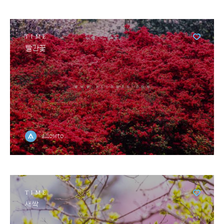
TIME
빨간꽃
allowto
TIME
새싹