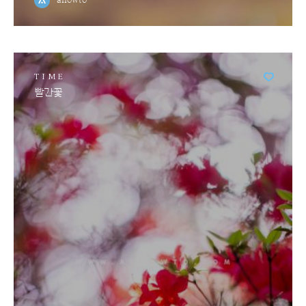
TIME
빨간꽃