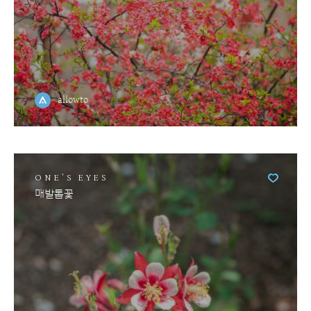
allowto
ONE'S EYES
매발톱꽃