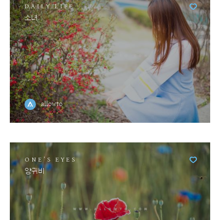
DAILY LIFE
소녀
allowto
ONE'S EYES
양귀비