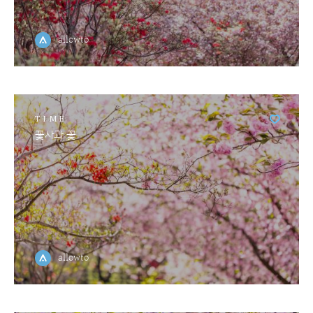
allowto
TIME
꽃사과 꽃
allowto