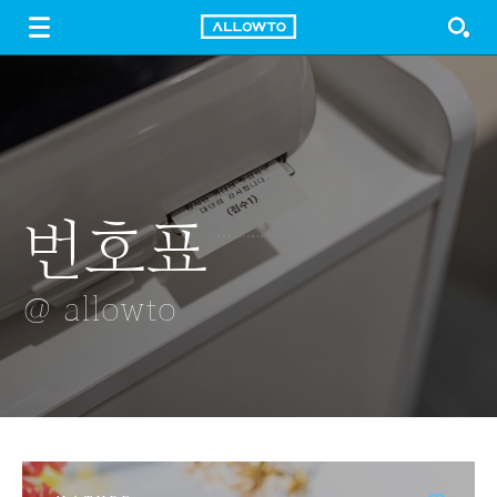
LOGIN
SIGN UP
FREE DOWNLOAD
GUIDE
번호표
양송이버섯
단추를 풀다 <
MYEONG
조명
셋 >
DONG
@ allowto
@ allowto
@ allowto
@ allowto
@ allowto