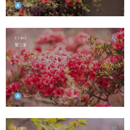
allowto
TIME
빨간꽃
allowto
TIME