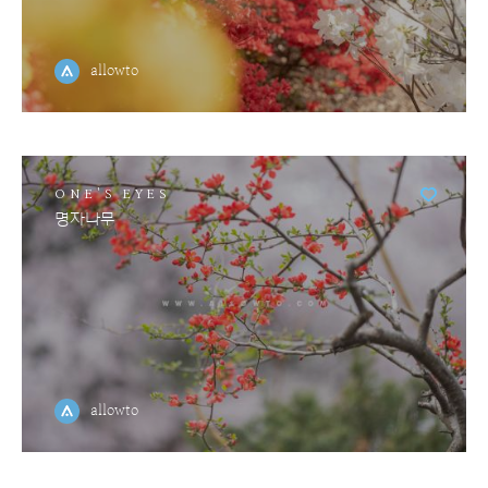
allowto
ONE'S EYES
명자나무
allowto