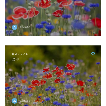
allowto
NATURE
양귀비
allowto