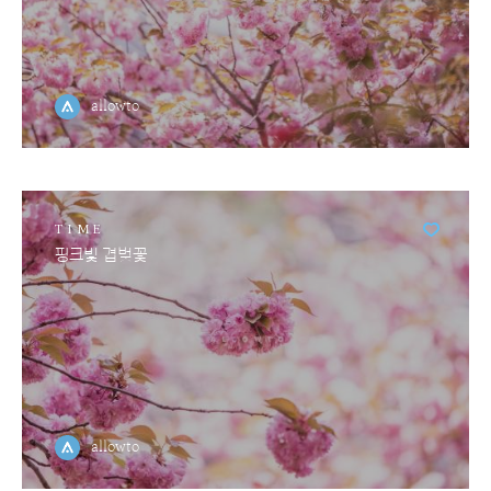
allowto
TIME
핑크빛 겹벚꽃
allowto