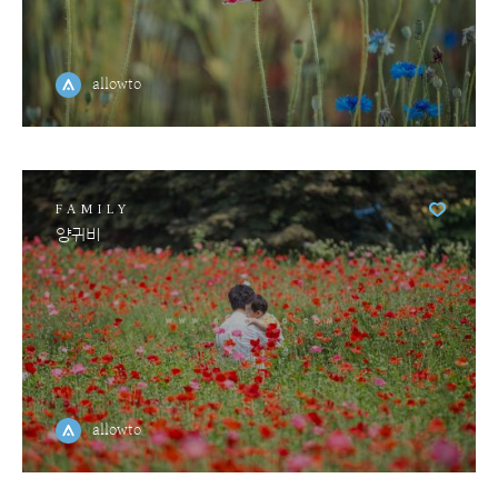
allowto
FAMILY
양귀비
allowto