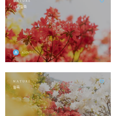
NATURE
서양철쭉
allowto
NATURE
철쭉