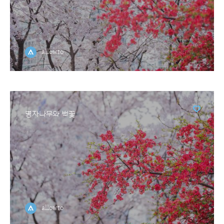
allowto
명자나무와 벚꽃
allowto