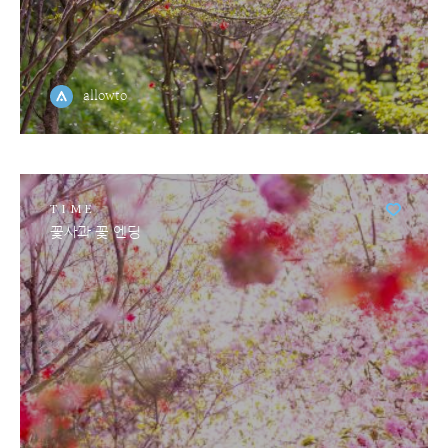
allowto
TIME
꽃사과 꽃 엔딩