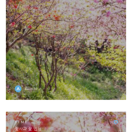
allowto
TIME
꽃사과 꽃 엔딩