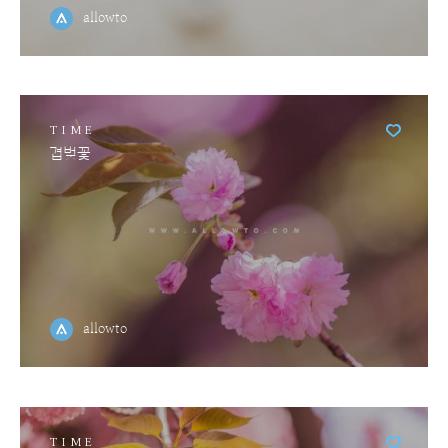
allowto
TIME
겹벚꽃
allowto
TIME