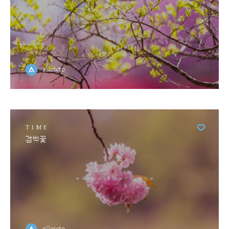
allowto
TIME
겹벚꽃
allowto