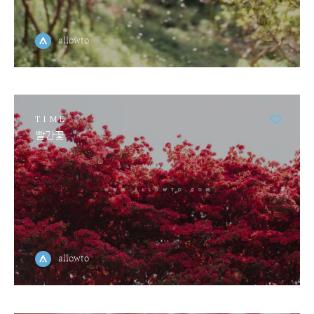
allowto
TIME
빨간꽃
allowto