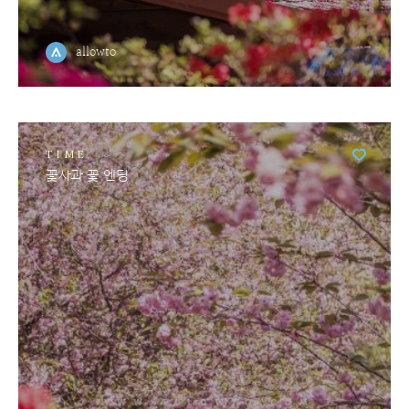
allowto
TIME
꽃사과 꽃 엔딩