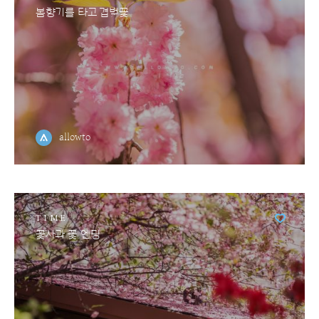
봄향기를 타고 겹벚꽃
allowto
TIME
꽃사과 꽃 엔딩