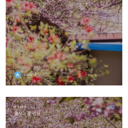
allowto
TIME
꽃사과 꽃 엔딩