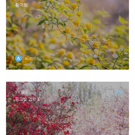
황매화
allowto
TIME
핑크빛 겹벚꽃