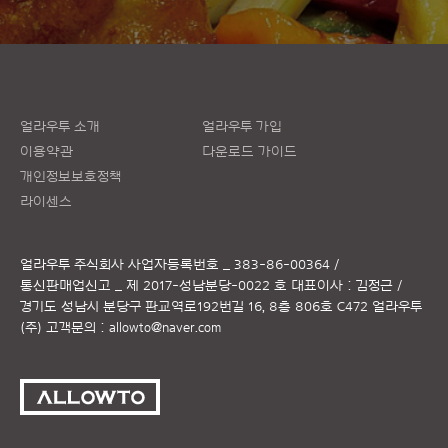
얼라우투 소개
얼라우투 가입
이용약관
다운로드 가이드
개인정보보호정책
라이센스
얼라우투 주식회사
사업자등록번호 _ 383-86-00364 /
통신판매업신고 _ 제 2017-성남분당-0022 호
대표이사 : 김정근 /
경기도 성남시 분당구 판교역로192번길 16, 8층 806호 C472 얼라우투
(주)
고객문의 :
allowto@naver.com