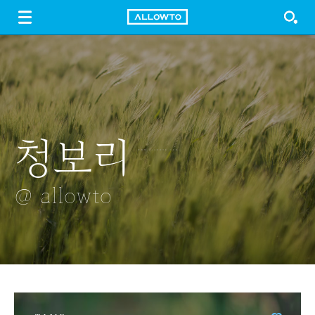
LOGIN
SIGN UP
FREE DOWNLOAD
GUIDE
청보리
서울
아파트
이른 새벽
아이스크림은
골프장 표정
차가워요
@ allowto
@ allowto
@ allowto
@ allowto
@ allowto