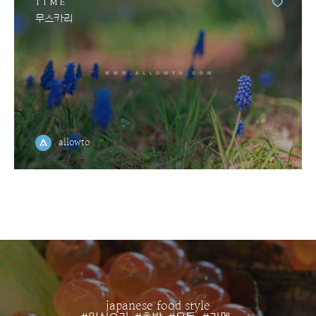
TIME
무스카리
allowto
japanese food style