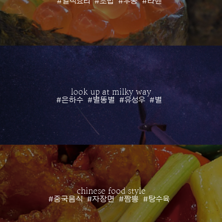
#일식요리
#초밥
#우동
#라멘
look up at milky way
#은하수
#별똥별
#유성우
#별
chinese food style
#중국음식
#자장면
#짬뽕
#탕수육