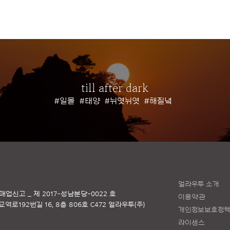
till after dark
#일몰
#태양
#뉘엿뉘엿
#해질녘
얼라우투 소개
매업신고 _ 제 2017-성남분당-0022 호
이용약관
로192번길 16, 8층 806호 C472 얼라우투(주)
개인정보보호정
라이센스