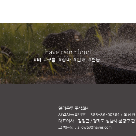
have rain cloud
#비
#구름
#장마
#번개
#천둥
얼라우투 주식회사
사업자등록번호 _ 383-86-00364 / 통신판
대표이사 : 김정근 / 경기도 성남시 분당구 판교역
고객문의 :
allowto@naver.com