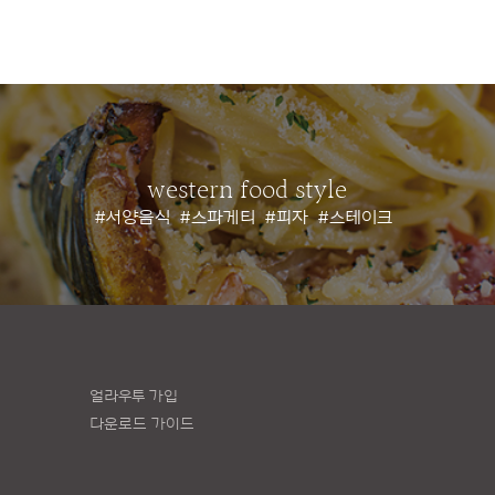
western food style
#서양음식
#스파게티
#피자
#스테이크
얼라우투 가입
다운로드 가이드
책