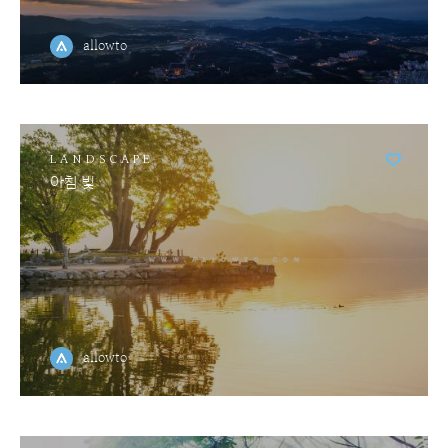
allowto
LANDSCAPE
아침 빛
allowto