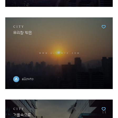
CITY
유리창 밖은
allowto
CITY
거울속으로