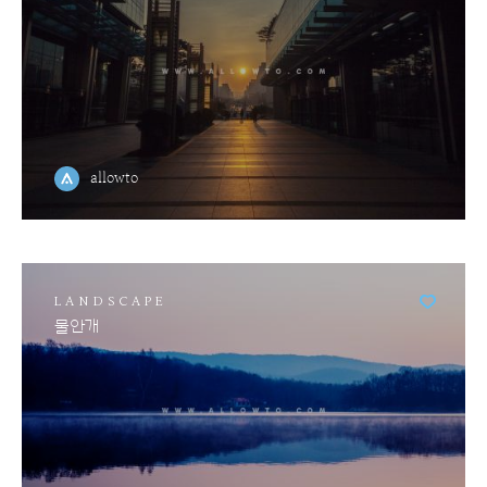
allowto
LANDSCAPE
물안개