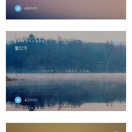
allowto
LANDSCAPE
물안개
allowto