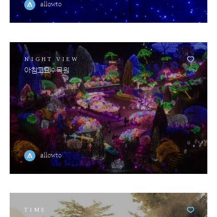
allowto
NIGHT VIEW
아침고요수목원
allowto
TIME