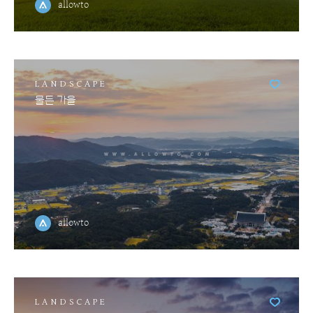
allowto
LANDSCAPE
물든 가을
allowto
LANDSCAPE