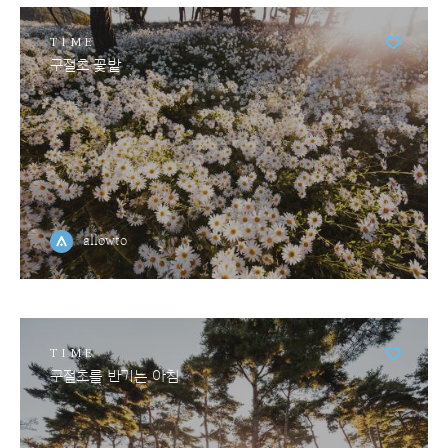
TIME
구절초 꽃밭
allowto
TIME
구절초를 반기는 아침