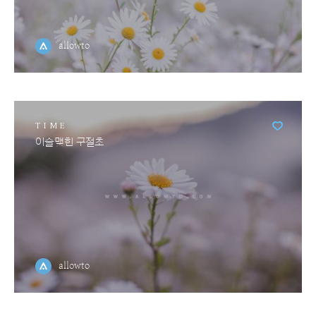
allowto
TIME
이슬맺힌 구절초
allowto