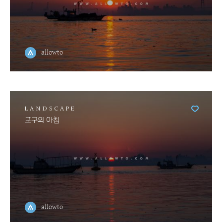
allowto
LANDSCAPE
포구의 아침
allowto