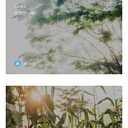
TIME
안개낀 나무
allowto
TIME
옥수수