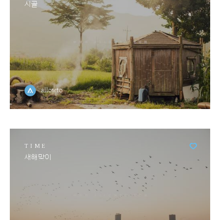
시골
allowto
TIME
새해맞이