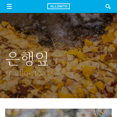
LOGIN
SIGN UP
FREE DOWNLOAD
GUIDE
은행잎
장안문 [長安門
한복
백목련
목련
]
@ allowto
@ allowto
@ allowto
@ allowto
@ allowto