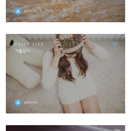
allowto
DAILY LIFE
겨울모자
allowto