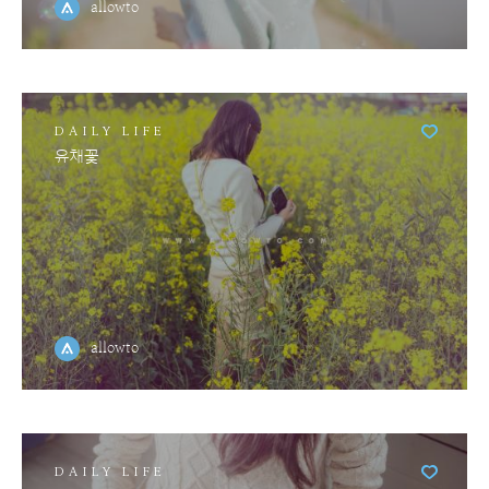
allowto
DAILY LIFE
유채꽃
allowto
DAILY LIFE