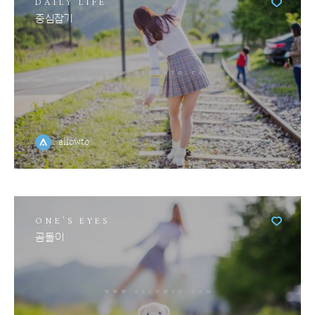
DAILY LIFE
중심잡기
allowto
ONE'S EYES
곰돌이