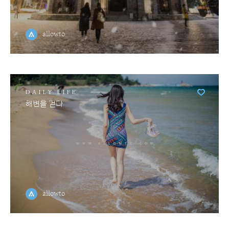
allowto
DAILY LIFE
해변을 걷다
allowto