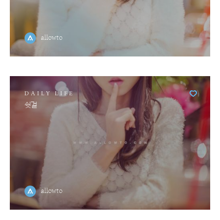
allowto
DAILY LIFE
쉿걸
allowto