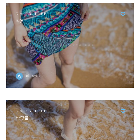
DAILY LIFE
젖음
allowto
DAILY LIFE
바닷물