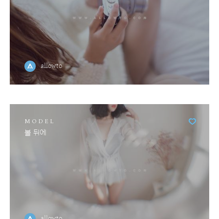
allowto
MODEL
볼 뒤에
allowto