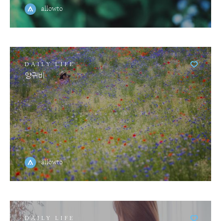
allowto
DAILY LIFE
양귀비
allowto
DAILY LIFE