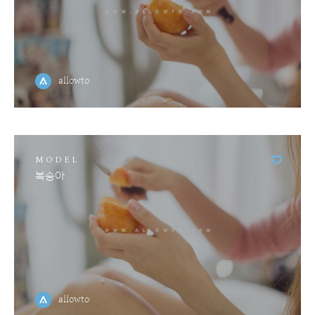
allowto
MODEL
복숭아
allowto