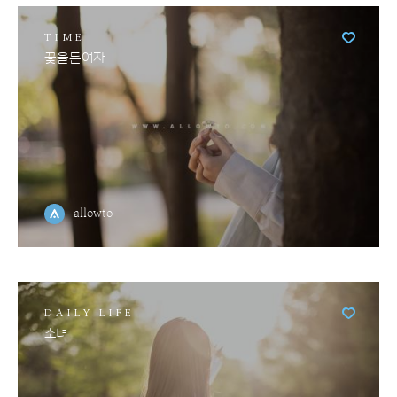
TIME
꽃을든여자
allowto
DAILY LIFE
소녀