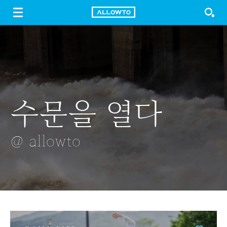
LOGIN
SIGN UP
FREE DOWNLOAD
GUIDE
수문을 열다
구름
남산타워
일몰
핑크 안개
바구니
@ allowto
@ allowto
@ allowto
@ allowto
@ allowto