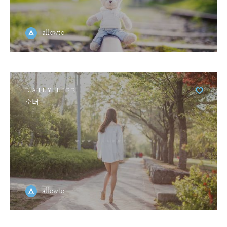
allowto
DAILY LIFE
소녀
allowto