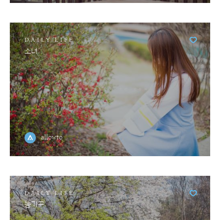
DAILY LIFE
소녀
allowto
DAILY LIFE
농기구