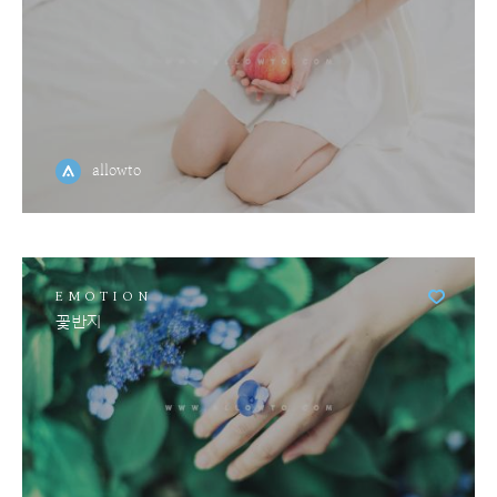
allowto
EMOTION
꽃반지