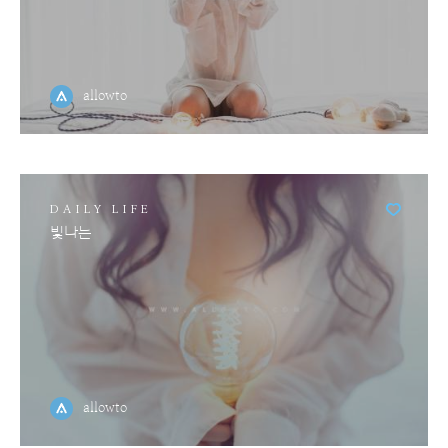
allowto
DAILY LIFE
빛나는
allowto