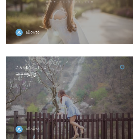
allowto
DAILY LIFE
폭포뒷배경
allowto