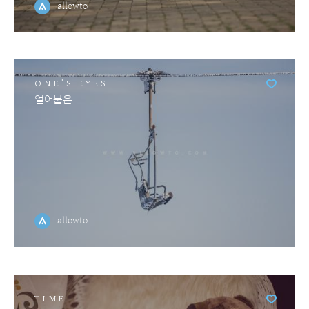
allowto
ONE'S EYES
얼어붙은
allowto
TIME