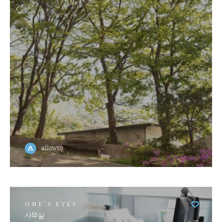
allowto
ONE'S EYES
사무실