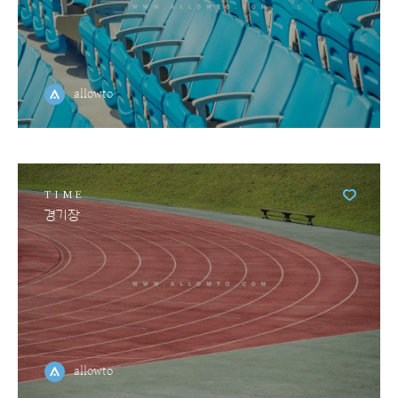
allowto
TIME
경기장
allowto