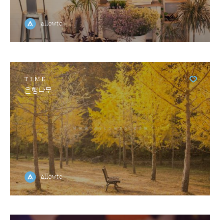
allowto
TIME
은행나무
allowto