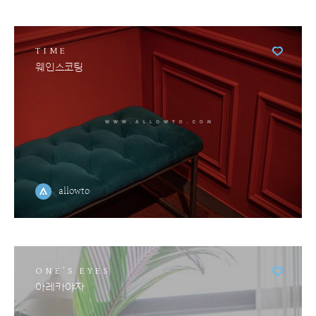
TIME
웨인스코팅
allowto
ONE'S EYES
아레카야자