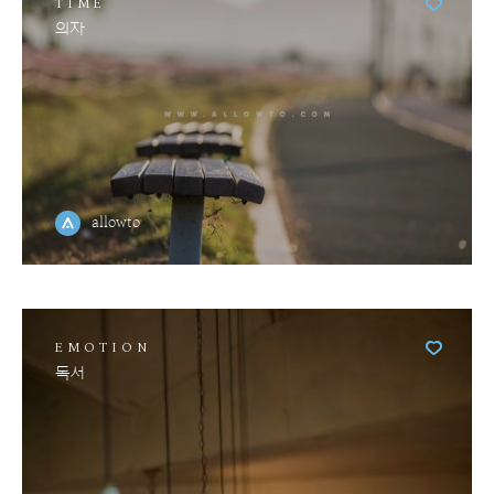
TIME
의자
allowto
EMOTION
독서