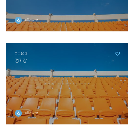
allowto
TIME
경기장
allowto