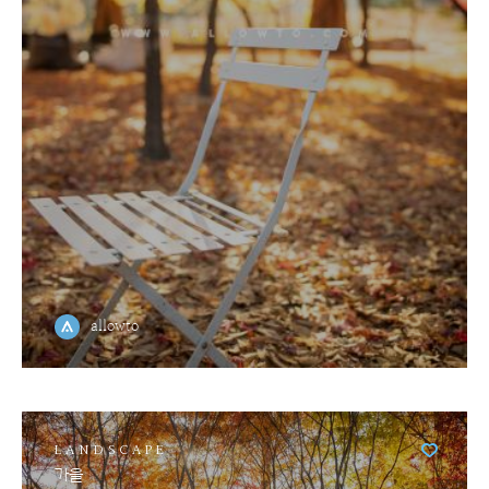
allowto
LANDSCAPE
가을