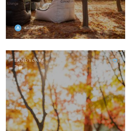
allowto
LANDSCAPE
가을