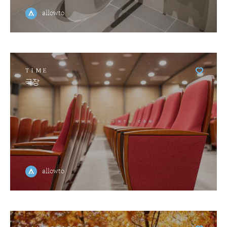
allowto
TIME
극장
allowto