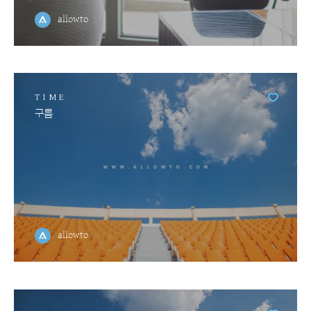
allowto
TIME
구름
allowto