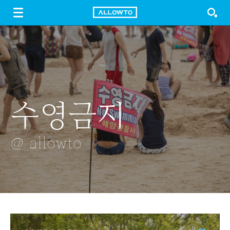
LOGIN
SIGN UP
FREE DOWNLOAD
GUIDE
수영금지
미스트 블루
외벽의 패턴
매화
감
@ allowto
@ allowto
@ allowto
@ allowto
@ allowto