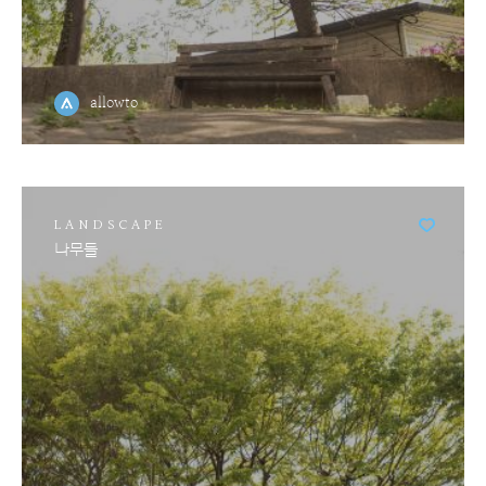
allowto
LANDSCAPE
나무들