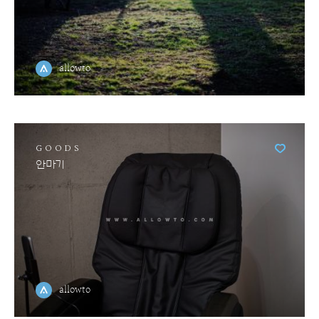
allowto
GOODS
안마기
allowto