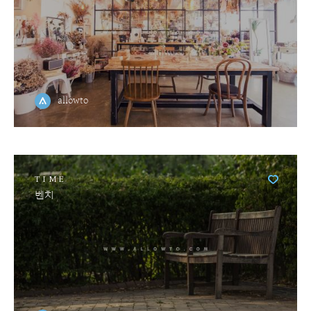
allowto
TIME
벤치