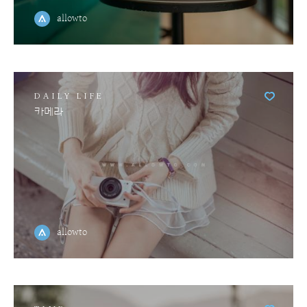
allowto
DAILY LIFE
카메라
allowto