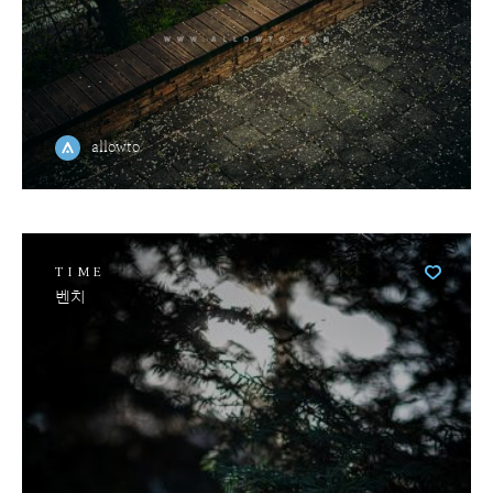
allowto
TIME
벤치