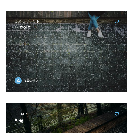
EMOTION
벚꽃엔딩
allowto
TIME
벚꽃