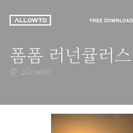
FREE DOWNLOAD
폼폼 러넌큘러스
아이리스
청담램프
가을풍경
물놀이
@ allowto
@ allowto
@ allowto
@ allowto
@ allowto