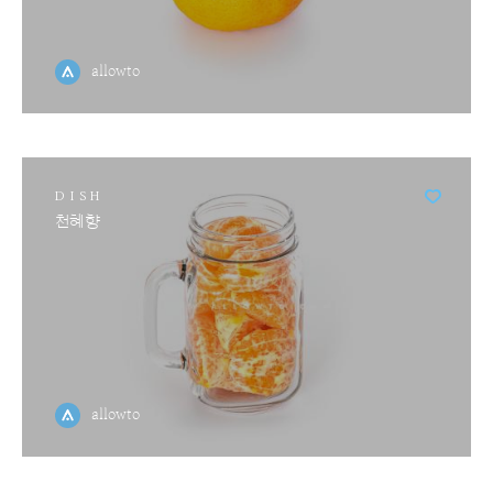
allowto
DISH
천혜향
allowto