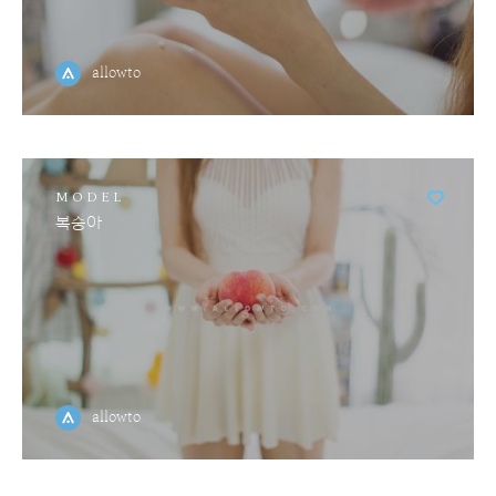
allowto
MODEL
복숭아
allowto