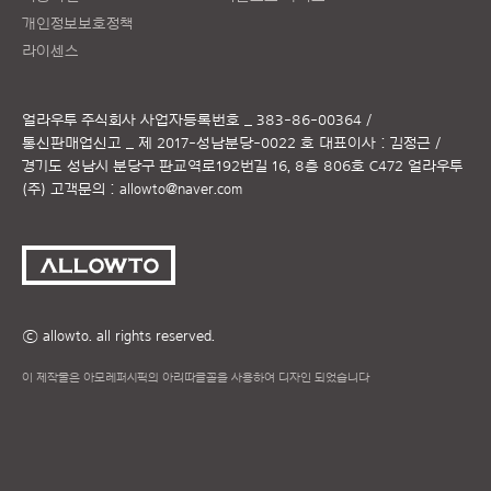
개인정보보호정책
라이센스
얼라우투 주식회사
사업자등록번호 _ 383-86-00364 /
통신판매업신고 _ 제 2017-성남분당-0022 호
대표이사 : 김정근 /
경기도 성남시 분당구 판교역로192번길 16, 8층 806호 C472 얼라우투
(주)
고객문의 :
allowto@naver.com
ⓒ allowto. all rights reserved.
이 제작물은 아모레퍼시픽의 아리따글꼴을 사용하여 디자인 되었습니다