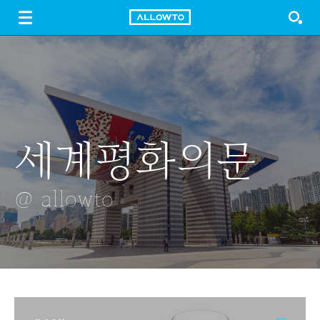
LOGIN
SIGN UP
FREE DOWNLOAD
GUIDE
세계평화의문
모래
태양이 뜨다
시골풍경
모닝빵
@ allowto
@ allowto
@ allowto
@ allowto
@ allowto