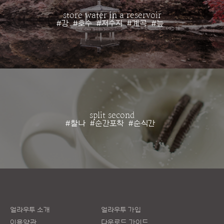
store water in a reservoir
#강
#호수
#저수지
#계곡
#늪
split second
#찰나
#순간포착
#순식간
얼라우투 소개
얼라우투 가입
이용약관
다운로드 가이드