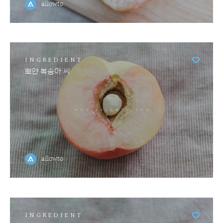
allowto
INGREDIENT
뽀얀 복숭아 씨
allowto
INGREDIENT