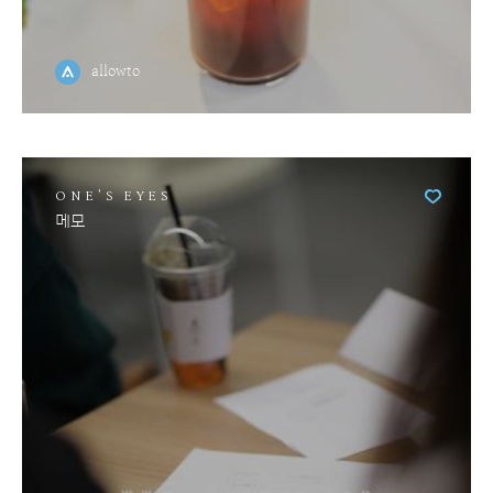
allowto
ONE'S EYES
메모