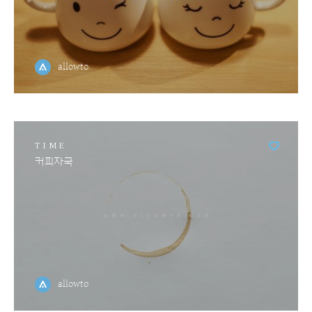
allowto
TIME
커피자국
allowto