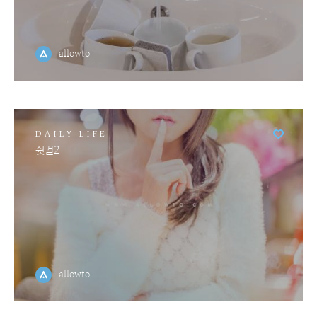
allowto
DAILY LIFE
쉿걸2
allowto