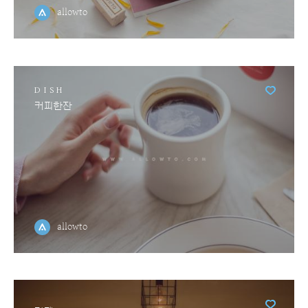
allowto
DISH
커피한잔
allowto