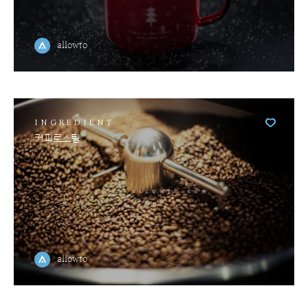
allowto
INGREDIENT
커피로스팅
allowto