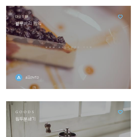
DISH
블루베리 케익
allowto
GOODS
원두분쇄기