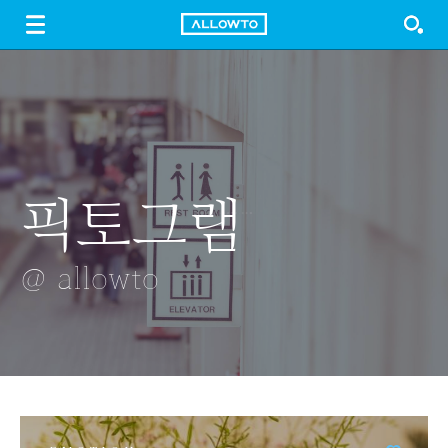
LOGIN
SIGN UP
FREE DOWNLOAD
GUIDE
픽토그램
말벌과 도넛
BALL
창문
장미
JOINTED
@ allowto
@ allowto
@ allowto
@ allowto
DOLL
@ allowto