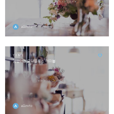
allowto
TIME
감성터진 모나플로스 테이블
allowto