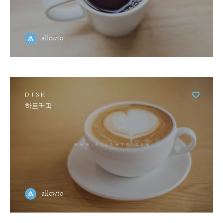
allowto
DISH
하트커피
allowto