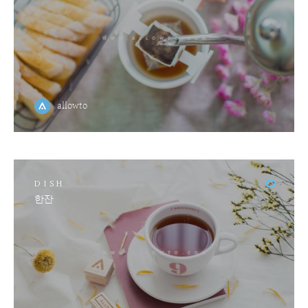
allowto
DISH
한잔