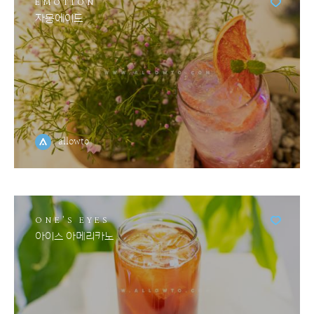
EMOTION
자몽에이드
allowto
ONE'S EYES
아이스 아메리카노