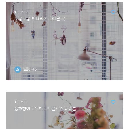
TIME
대롱대롱 인테리어가 예쁜 곳
allowto
TIME
생화향이 가득한 모나플로스 테이블