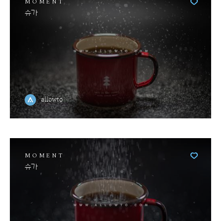
MOMENT
슈가
allowto
MOMENT
슈가