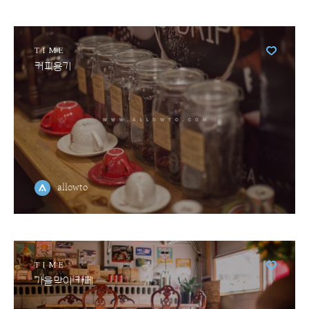
TIME
커피용기
allowto
TIME
가을맞이 카페