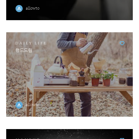
allowto
DAILY LIFE
핸드드립
allowto