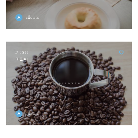
allowto
DISH
커피빈
allowto