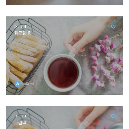
DISH
향긋한 향
allowto
DISH
드립백