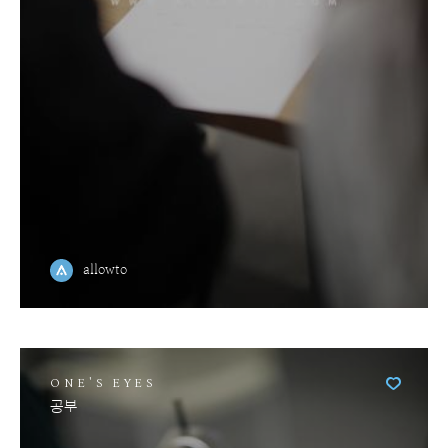
allowto
ONE'S EYES
공부