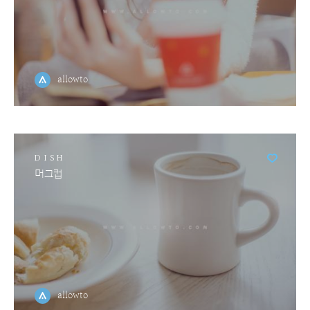
allowto
DISH
머그컵
allowto