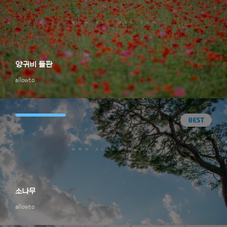
양귀비 들판
allowto
소나무
allowto