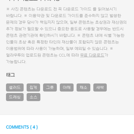
※ 사진 콘텐츠는 다운로드 전 꼭
다운로드 가이드
를 읽어보시기
바랍니다. ※ 이용약관 및
다운로드 가이드
를 준수하지 않고 발생한
문제의 경우 당사가 책임지지 않으며, 일부 콘텐츠는 초상권과 재산권의
추가 정보가 필요할 수 있으니 중요한 용도로 사용할 경우에는 반드시
콘텐츠 관련기관에 확인하시기 바랍니다. ※ 콘텐츠 내에 식별 가능한
인물의 초상 혹은 특정한 타인의 재산물이 포함되지 않은 콘텐츠는
이용범위에 따라 사용이 가능하며, 일부 예외일 수 있습니다. ※
얼라우투의 업로드된 콘텐츠는 CCL에 따라
무료 다운로드
가
가능합니다.
태그
샐러드
집게
그릇
야채
채소
새싹
드레싱
소스
COMMENTS (
4
)