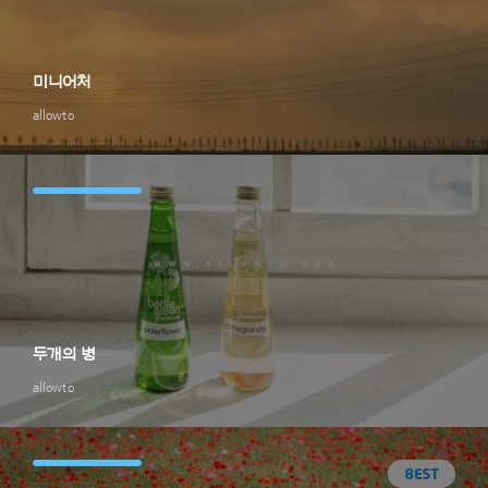
미니어처
allowto
두개의 병
allowto