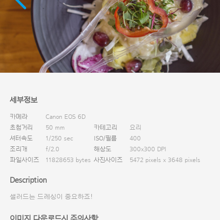
다운로드
세부정보
카메라
Canon EOS 6D
초첨거리
50 mm
카테고리
요리
셔터속도
1/250 sec
ISO/필름
400
조리개
f/2.0
해상도
300x300 DPI
파일사이즈
11828653 bytes
사진사이즈
5472 pixels x 3648 pixels
Description
샐러드는 드레싱이 중요하죠!
이미지 다운로드시 주의사항