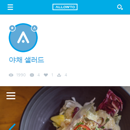
LOGIN
SIGN UP
FREE DOWNLOAD
GUIDE
야채 샐러드
1990
4
1
4