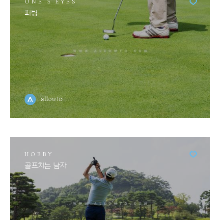
ONE'S EYES
퍼팅
allowto
HOBBY
골프치는 남자