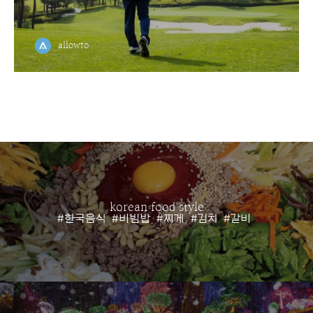
allowto
korean food style
#한국음식
#비빔밥
#찌게
#김치
#갈비