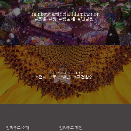
rainbow artificial illumination
#조명
#빛
#빛공해
#인공빛
close up picture
#접사
#꽃
#벌레
#근접촬영
얼라우투 소개
얼라우투 가입