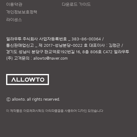
이용약관
다운로드 가이드
개인정보보호정책
라이센스
얼라우투 주식회사
사업자등록번호 _ 383-86-00364 /
통신판매업신고 _ 제 2017-성남분당-0022 호
대표이사 : 김정근 /
경기도 성남시 분당구 판교역로192번길 16, 8층 806호 C472 얼라우투
(주)
고객문의 :
allowto@naver.com
ⓒ allowto. all rights reserved.
이 제작물은 아모레퍼시픽의 아리따글꼴을 사용하여 디자인 되었습니다