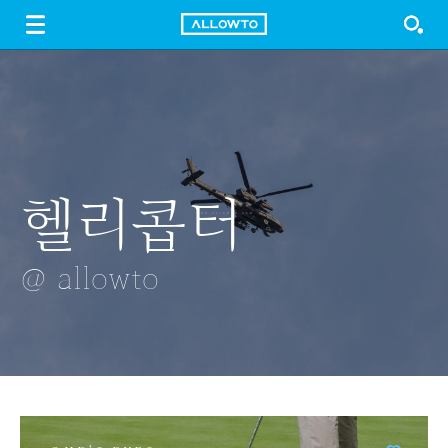
LOGIN
SIGN UP
FREE DOWNLOAD
GUIDE
헬리콥터
매화
롯데타워불꽃축
고추밭
철길
@ allowto
@ allowto
@ allowto
@ allowto
@ allowto