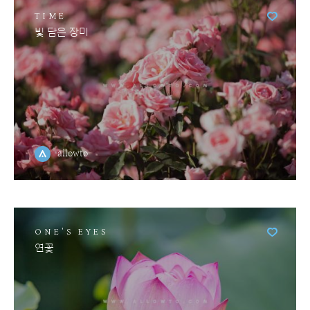
TIME
빛 담은 장미
allowto
ONE'S EYES
연꽃