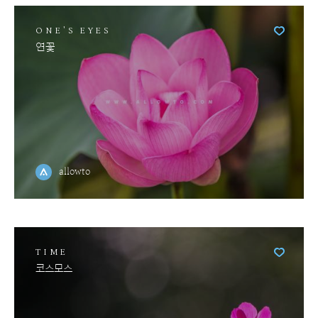
ONE'S EYES
연꽃
allowto
TIME
코스모스