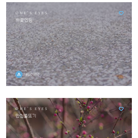
ONE'S EYES
벚꽃엔딩
allowto
ONE'S EYES
만첩풀또기