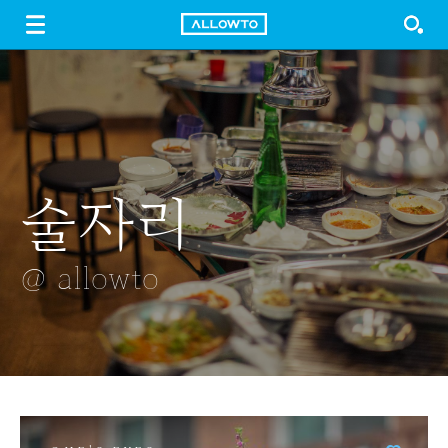
LOGIN
SIGN UP
FREE DOWNLOAD
GUIDE
술자리
연꽃
동글동글
나뭇잎
응봉산 노을-13
알리움
@ allowto
@ allowto
@ allowto
@ allowto
@ allowto