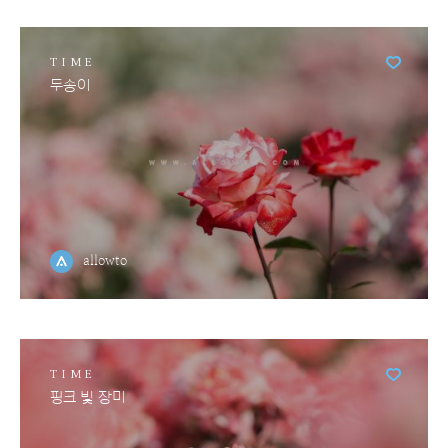
TIME
두송이
allowto
TIME
핑크 빛 장미