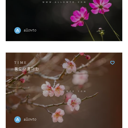
allowto
TIME
통도사 홍매화
allowto