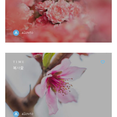
allowto
TIME
복사꽃
allowto