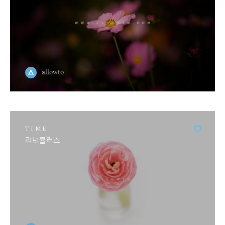
allowto
TIME
라넌큘러스