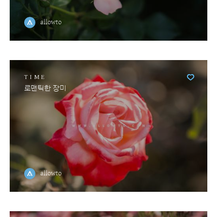
allowto
TIME
로맨틱한 장미
allowto