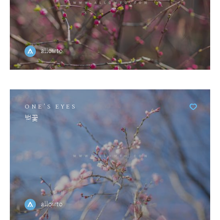
allowto
ONE'S EYES
벚꽃
allowto