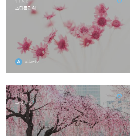
TIME
스타플라워
allowto
TIME
수양벚꽃