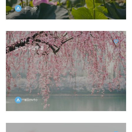
allowto
TIME
늘어진 수양벚꽃
allowto