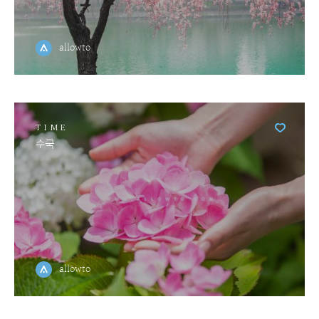
allowto
TIME
수국
allowto