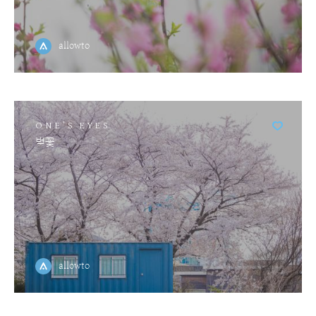
allowto
ONE'S EYES
벚꽃
allowto