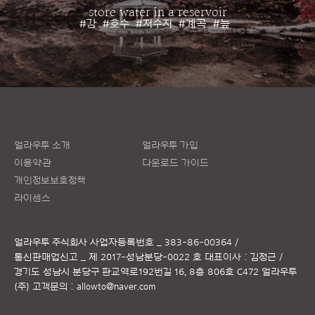
store water in a reservoir
#강
#호수
#저수지
#계곡
#늪
얼라우투 소개
얼라우투 가입
이용약관
다운로드 가이드
개인정보보호정책
라이센스
얼라우투 주식회사
사업자등록번호 _ 383-86-00364 /
통신판매업신고 _ 제 2017-성남분당-0022 호
대표이사 : 김정근 /
경기도 성남시 분당구 판교역로192번길 16, 8층 806호 C472 얼라우투
(주)
고객문의 :
allowto@naver.com