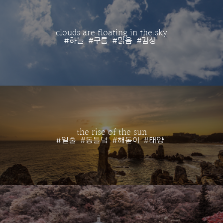
clouds are floating in the sky
#하늘
#구름
#맑음
#감성
the rise of the sun
#일출
#동틀녘
#해돋이
#태양