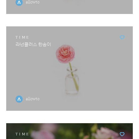
allowto
TIME
라넌큘러스 한송이
allowto
TIME