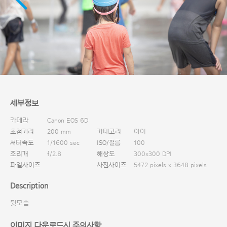
다운로드
세부정보
카메라
Canon EOS 6D
초첨거리
200 mm
카테고리
아이
셔터속도
1/1600 sec
ISO/필름
100
조리개
f/2.8
해상도
300x300 DPI
파일사이즈
사진사이즈
5472 pixels x 3648 pixels
Description
뒷모습
이미지 다운로드시 주의사항