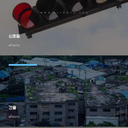
신호등
allowto
건물
allowto