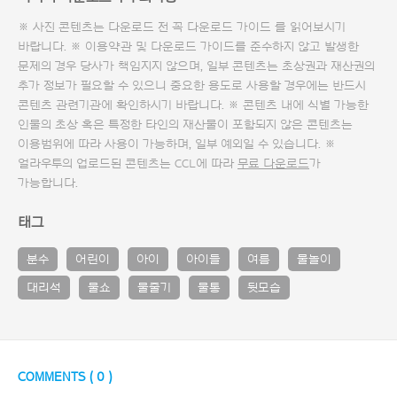
※ 사진 콘텐츠는 다운로드 전 꼭
다운로드 가이드
를 읽어보시기
바랍니다. ※ 이용약관 및
다운로드 가이드
를 준수하지 않고 발생한
문제의 경우 당사가 책임지지 않으며, 일부 콘텐츠는 초상권과 재산권의
추가 정보가 필요할 수 있으니 중요한 용도로 사용할 경우에는 반드시
콘텐츠 관련기관에 확인하시기 바랍니다. ※ 콘텐츠 내에 식별 가능한
인물의 초상 혹은 특정한 타인의 재산물이 포함되지 않은 콘텐츠는
이용범위에 따라 사용이 가능하며, 일부 예외일 수 있습니다. ※
얼라우투의 업로드된 콘텐츠는 CCL에 따라
무료 다운로드
가
가능합니다.
태그
분수
어린이
아이
아이들
여름
물놀이
대리석
물쇼
물줄기
물통
뒷모습
COMMENTS (
0
)