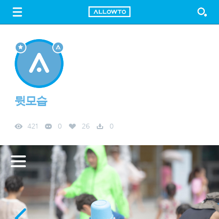
LOGIN
SIGN UP
FREE DOWNLOAD
GUIDE
뒷모습
421
0
26
0