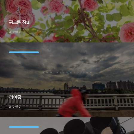
핑크톤 장미
allowto
라이딩
allowto