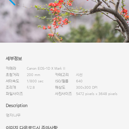
다운로드
세부정보
카메라
Canon EOS-1D X Mark II
초첨거리
200 mm
카테고리
시선
셔터속도
1/800 sec
ISO/필름
640
조리개
f/2.8
해상도
300x300 DPI
파일사이즈
사진사이즈
5472 pixels x 3648 pixels
Description
명자나무
이미지 다운로드시 주의사항