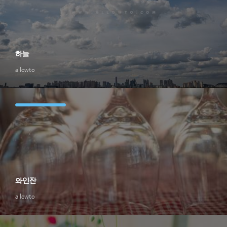
하늘
allowto
와인잔
allowto