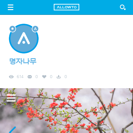
LOGIN
SIGN UP
FREE DOWNLOAD
GUIDE
명자나무
614
0
0
0