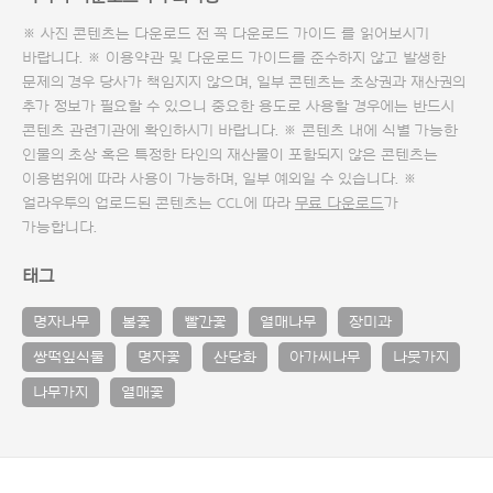
※ 사진 콘텐츠는 다운로드 전 꼭
다운로드 가이드
를 읽어보시기
바랍니다. ※ 이용약관 및
다운로드 가이드
를 준수하지 않고 발생한
문제의 경우 당사가 책임지지 않으며, 일부 콘텐츠는 초상권과 재산권의
추가 정보가 필요할 수 있으니 중요한 용도로 사용할 경우에는 반드시
콘텐츠 관련기관에 확인하시기 바랍니다. ※ 콘텐츠 내에 식별 가능한
인물의 초상 혹은 특정한 타인의 재산물이 포함되지 않은 콘텐츠는
이용범위에 따라 사용이 가능하며, 일부 예외일 수 있습니다. ※
얼라우투의 업로드된 콘텐츠는 CCL에 따라
무료 다운로드
가
가능합니다.
태그
명자나무
봄꽃
빨간꽃
열매나무
장미과
쌍떡잎식물
명자꽃
산당화
아가씨나무
나뭇가지
나무가지
열매꽃