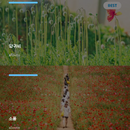
양귀비
allowto
소풍
allowto