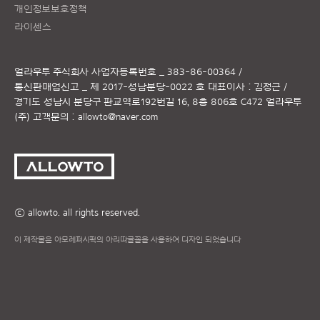
개인정보보호정책
라이센스
얼라우투 주식회사
사업자등록번호 _ 383-86-00364 /
통신판매업신고 _ 제 2017-성남분당-0022 호
대표이사 : 김정근 /
경기도 성남시 분당구 판교역로192번길 16, 8층 806호 C472 얼라우투
(주)
고객문의 :
allowto@naver.com
ⓒ allowto. all rights reserved.
이 제작물은 아모레퍼시픽의 아리따글꼴을 사용하여 디자인 되었습니다