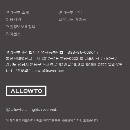
얼라우투 소개
얼라우투 가입
이용약관
다운로드 가이드
개인정보보호정책
라이센스
얼라우투 주식회사
사업자등록번호 _ 383-86-00364 /
통신판매업신고 _ 제 2017-성남분당-0022 호
대표이사 : 김정근 /
경기도 성남시 분당구 판교역로192번길 16, 8층 806호 C472 얼라우투
(주)
고객문의 :
allowto@naver.com
ⓒ allowto. all rights reserved.
이 제작물은 아모레퍼시픽의 아리따글꼴을 사용하여 디자인 되었습니다