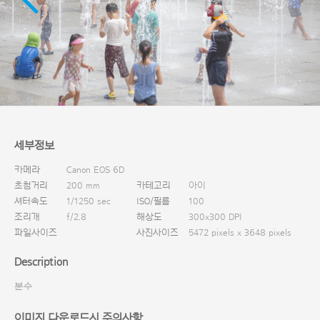
다운로드
세부정보
카메라
Canon EOS 6D
초첨거리
200 mm
카테고리
아이
셔터속도
1/1250 sec
ISO/필름
100
조리개
f/2.8
해상도
300x300 DPI
파일사이즈
사진사이즈
5472 pixels x 3648 pixels
Description
분수
이미지 다운로드시 주의사항