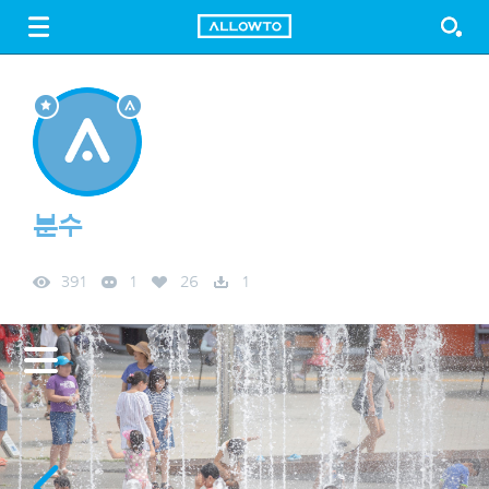
LOGIN
SIGN UP
FREE DOWNLOAD
GUIDE
분수
391
1
26
1