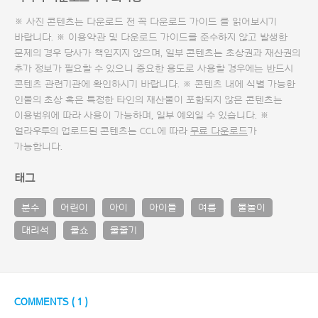
※ 사진 콘텐츠는 다운로드 전 꼭
다운로드 가이드
를 읽어보시기
바랍니다. ※ 이용약관 및
다운로드 가이드
를 준수하지 않고 발생한
문제의 경우 당사가 책임지지 않으며, 일부 콘텐츠는 초상권과 재산권의
추가 정보가 필요할 수 있으니 중요한 용도로 사용할 경우에는 반드시
콘텐츠 관련기관에 확인하시기 바랍니다. ※ 콘텐츠 내에 식별 가능한
인물의 초상 혹은 특정한 타인의 재산물이 포함되지 않은 콘텐츠는
이용범위에 따라 사용이 가능하며, 일부 예외일 수 있습니다. ※
얼라우투의 업로드된 콘텐츠는 CCL에 따라
무료 다운로드
가
가능합니다.
태그
분수
어린이
아이
아이들
여름
물놀이
대리석
물쇼
물줄기
COMMENTS (
1
)