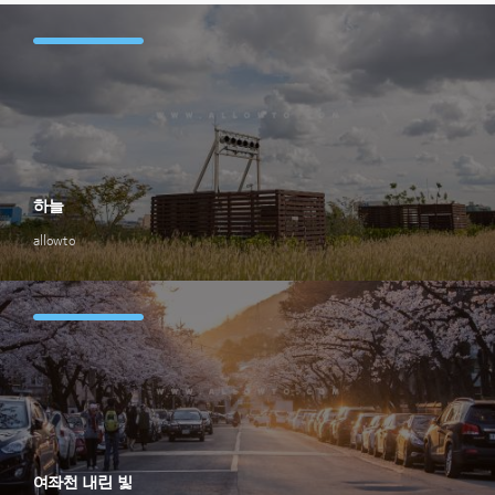
하늘
allowto
여좌천 내린 빛