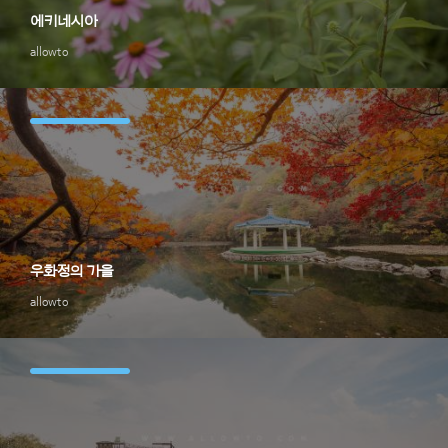
에키네시아
allowto
우화정의 가을
allowto