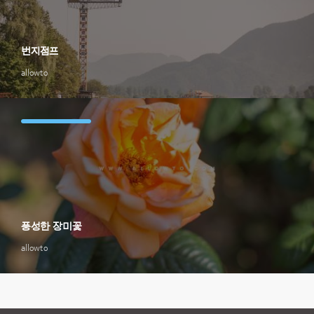
번지점프
allowto
풍성한 장미꽃
allowto