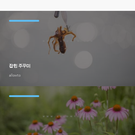
잡힌 주꾸미
allowto