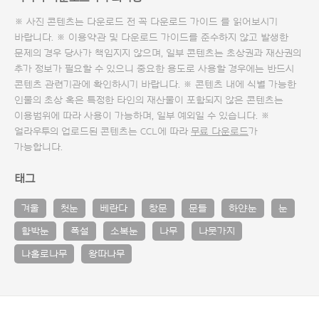
※ 사진 콘텐츠는 다운로드 전 꼭
다운로드 가이드
를 읽어보시기
바랍니다. ※ 이용약관 및
다운로드 가이드
를 준수하지 않고 발생한
문제의 경우 당사가 책임지지 않으며, 일부 콘텐츠는 초상권과 재산권의
추가 정보가 필요할 수 있으니 중요한 용도로 사용할 경우에는 반드시
콘텐츠 관련기관에 확인하시기 바랍니다. ※ 콘텐츠 내에 식별 가능한
인물의 초상 혹은 특정한 타인의 재산물이 포함되지 않은 콘텐츠는
이용범위에 따라 사용이 가능하며, 일부 예외일 수 있습니다. ※
얼라우투의 업로드된 콘텐츠는 CCL에 따라
무료 다운로드
가
가능합니다.
태그
겨울
첫눈
베란다
창문
문틀
하얀눈
눈
함박눈
폭설
소복눈
나무
나뭇가지
나홀로나무
왕따나무