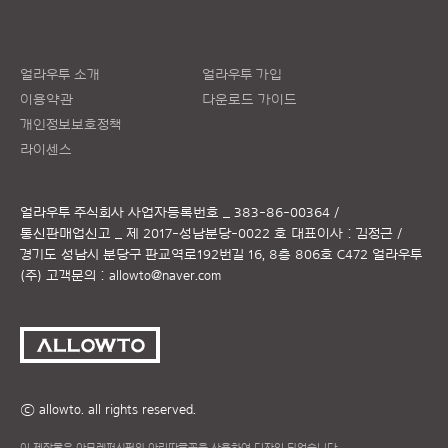
얼라우투 소개
얼라우투 가입
이용약관
다운로드 가이드
개인정보보호정책
라이센스
얼라우투 주식회사
사업자등록번호 _ 383-86-00364 /
통신판매업신고 _ 제 2017-성남분당-0022 호
대표이사 : 김정근 /
경기도 성남시 분당구 판교역로192번길 16, 8층 806호 C472 얼라우투
(주)
고객문의 :
allowto@naver.com
ⓒ allowto. all rights reserved.
이 제작물은 아모레퍼시픽의 아리따글꼴을 사용하여 디자인 되었습니다