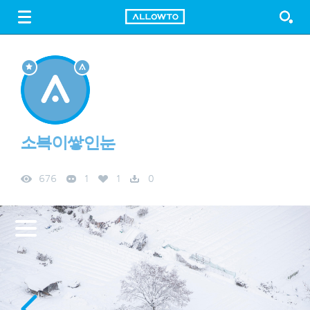
LOGIN
SIGN UP
FREE DOWNLOAD
GUIDE
소복이쌓인눈
676
1
1
0