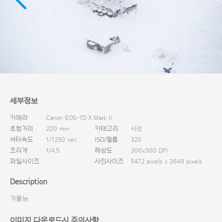
다운로드
세부정보
카메라
Canon EOS-1D X Mark II
초첨거리
200 mm
카테고리
시선
셔터속도
1/1250 sec
ISO/필름
320
조리개
f/4.5
해상도
300x300 DPI
파일사이즈
사진사이즈
5472 pixels x 3648 pixels
Description
겨울눈
이미지 다운로드시 주의사항