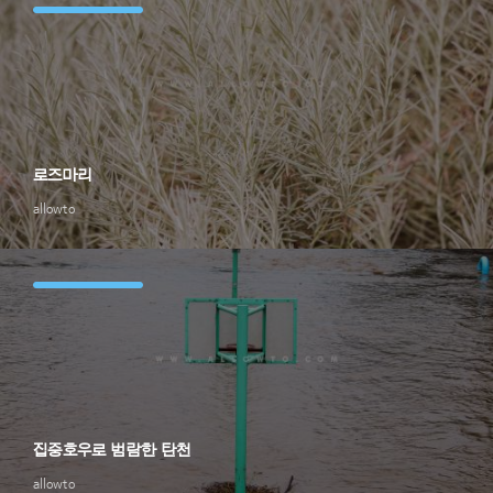
로즈마리
allowto
집중호우로 범람한 탄천
allowto