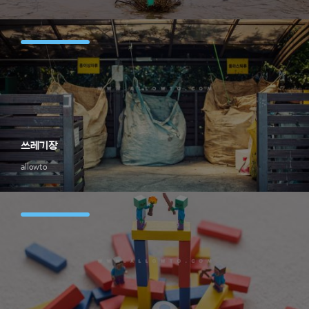
쓰레기장
allowto