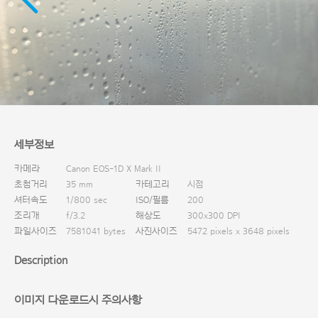
다운로드
세부정보
카메라
Canon EOS-1D X Mark II
초첨거리
35 mm
카테고리
시점
셔터속도
1/800 sec
ISO/필름
200
조리개
f/3.2
해상도
300x300 DPI
파일사이즈
7581041 bytes
사진사이즈
5472 pixels x 3648 pixels
Description
이미지 다운로드시 주의사항