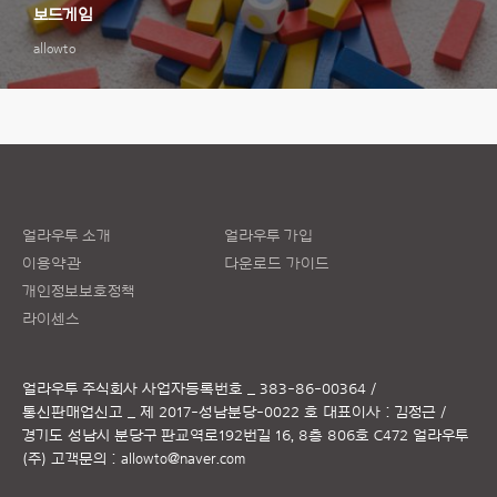
보드게임
allowto
얼라우투 소개
얼라우투 가입
이용약관
다운로드 가이드
개인정보보호정책
라이센스
얼라우투 주식회사
사업자등록번호 _ 383-86-00364 /
통신판매업신고 _ 제 2017-성남분당-0022 호
대표이사 : 김정근 /
경기도 성남시 분당구 판교역로192번길 16, 8층 806호 C472 얼라우투
(주)
고객문의 :
allowto@naver.com