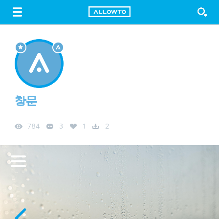
LOGIN
SIGN UP
FREE DOWNLOAD
GUIDE
창문
784
3
1
2