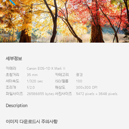
다운로드
세부정보
카메라
Canon EOS-1D X Mark II
초첨거리
35 mm
카테고리
풍경
셔터속도
1/320 sec
ISO/필름
100
조리개
f/2.0
해상도
300x300 DPI
파일사이즈
26586855 bytes
사진사이즈
5472 pixels x 3648 pixels
Description
이미지 다운로드시 주의사항