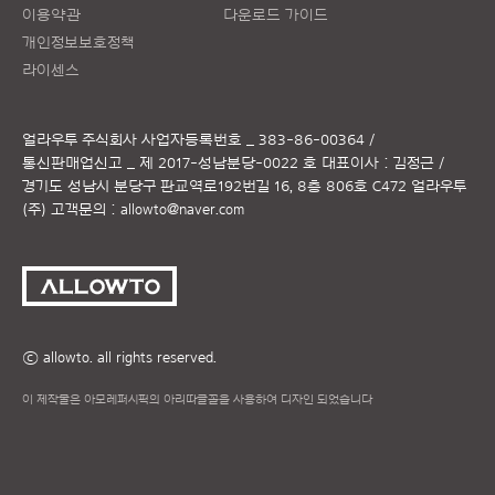
이용약관
다운로드 가이드
개인정보보호정책
라이센스
얼라우투 주식회사
사업자등록번호 _ 383-86-00364 /
통신판매업신고 _ 제 2017-성남분당-0022 호
대표이사 : 김정근 /
경기도 성남시 분당구 판교역로192번길 16, 8층 806호 C472 얼라우투
(주)
고객문의 :
allowto@naver.com
ⓒ allowto. all rights reserved.
이 제작물은 아모레퍼시픽의 아리따글꼴을 사용하여 디자인 되었습니다