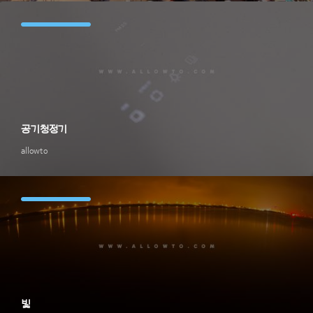
공기청정기
allowto
빛