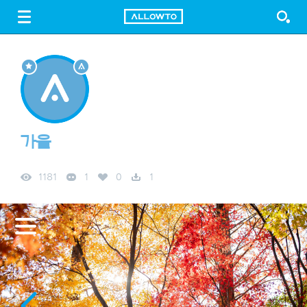
LOGIN
SIGN UP
FREE DOWNLOAD
GUIDE
가을
1181
1
0
1