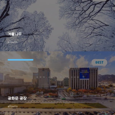
겨울나무
allowto
광화문 광장
allowto