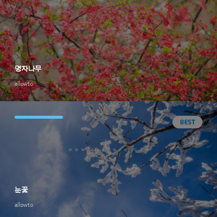
명자나무
allowto
눈꽃
allowto