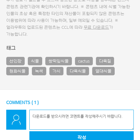
추가 정보가 필요할 수 있으니 중요한 용도로 사용할 경우에는 반드시
콘텐츠 관련기관에 확인하시기 바랍니다. ※ 콘텐츠 내에 식별 가능한
인물의 초상 혹은 특정한 타인의 재산물이 포함되지 않은 콘텐츠는
이용범위에 따라 사용이 가능하며, 일부 예외일 수 있습니다. ※
얼라우투의 업로드된 콘텐츠는 CCL에 따라
무료 다운로드
가
가능합니다.
태그
선인장
식물
쌍떡잎식물
cactus
다육질
현화식물
녹색
가시
다육식물
열대식물
COMMENTS (
1
)
작성