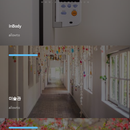
InBody
allowto
미술관
allowto