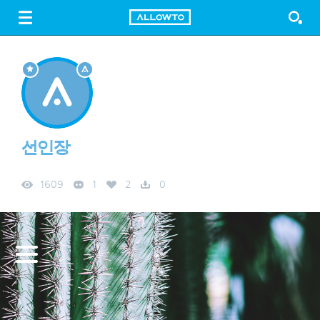
LOGIN
SIGN UP
FREE DOWNLOAD
GUIDE
선인장
1609
1
2
0