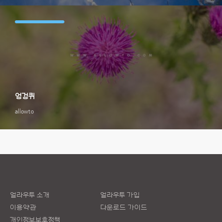
엉겅퀴
allowto
얼라우투 소개
얼라우투 가입
이용약관
다운로드 가이드
개인정보보호정책