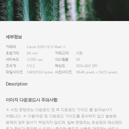
다운로드
세부정보
카메라
Canon EOS-1D X Mark II
초첨거리
85 mm
카테고리
시점
셔터속도
1/250 sec
ISO/필름
50
조리개
f/3.2
해상도
300x300 DPI
파일사이즈
14933104 bytes
사진사이즈
3648 pixels x 5472 pixels
Description
이미지 다운로드시 주의사항
※ 사진 콘텐츠는 다운로드 전 꼭
다운로드 가이드
를 읽어보시기
바랍니다. ※ 이용약관 및
다운로드 가이드
를 준수하지 않고 발생한
문제의 경우 당사가 책임지지 않으며, 일부 콘텐츠는 초상권과 재산권의