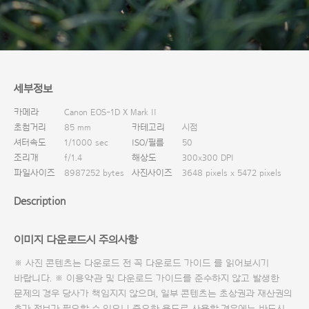
다운로드
세부정보
카메라
Canon EOS-1D X Mark II
초첨거리
85 mm
카테고리
시점
셔터속도
1/1000 sec
ISO/필름
50
조리개
f/1.4
해상도
300x300 DPI
파일사이즈
8987252 bytes
사진사이즈
3648 pixels x 5472 pixels
Description
이미지 다운로드시 주의사항
※ 사진 콘텐츠는 다운로드 전 꼭
다운로드 가이드
를 읽어보시기
바랍니다. ※ 이용약관 및
다운로드 가이드
를 준수하지 않고 발생한
문제의 경우 당사가 책임지지 않으며, 일부 콘텐츠는 초상권과 재산권의