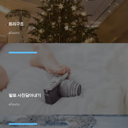
트리구조
allowto
발로 사진담아내기
allowto