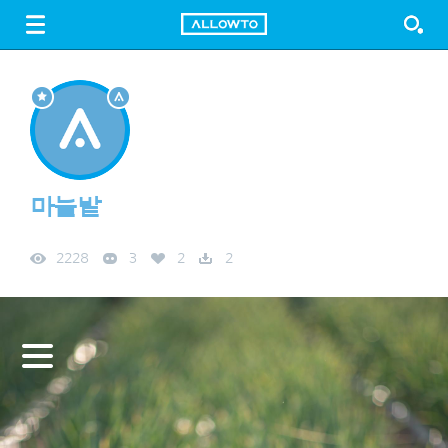
LOGIN
SIGN UP
FREE DOWNLOAD
GUIDE
마늘밭
2228
3
2
2