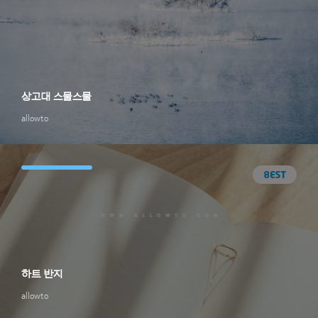
상고대 스물스물
allowto
하트 반지
allowto