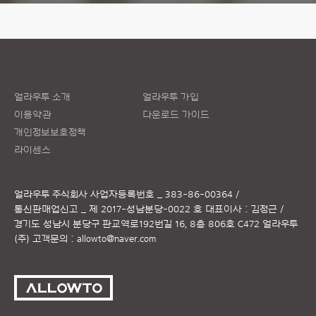
얼라우투 소개
얼라우투 가입
이용약관
다운로드 가이드
개인정보보호정책
라이센스
얼라우투 주식회사
사업자등록번호 _ 383-86-00364 /
통신판매업신고 _ 제 2017-성남분당-0022 호
대표이사 : 김정근 /
경기도 성남시 분당구 판교역로192번길 16, 8층 806호 C472 얼라우투
(주)
고객문의 :
allowto@naver.com