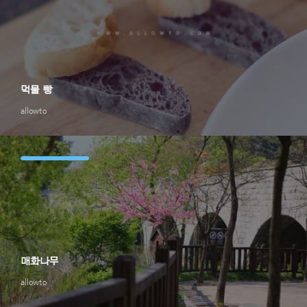
먹물 빵
allowto
매화나무
allowto