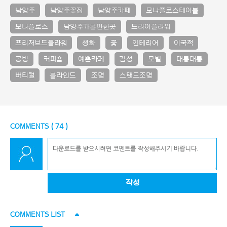
남양주
남양주꽃집
남양주카페
모나플로스테이블
모나플로스
남양주가볼만한곳
드라이플라워
프리저브드플라워
생화
꽃
인테리어
이국적
공방
커피숍
예쁜카페
감성
모빌
대롱대롱
버티컬
블라인드
조명
스탠드조명
COMMENTS (
74
)
작성
COMMENTS LIST