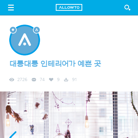
LOGIN
SIGN UP
FREE DOWNLOAD
GUIDE
대롱대롱 인테리어가 예쁜 곳
2726
74
9
91