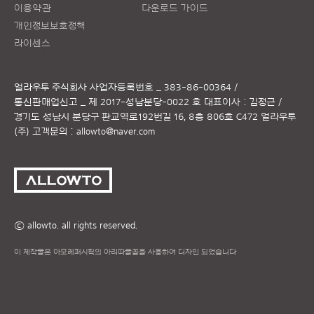
이용약관
다운로드 가이드
개인정보보호정책
라이센스
얼라우투 주식회사
사업자등록번호 _ 383-86-00364 /
통신판매업신고 _ 제 2017-성남분당-0022 호
대표이사 : 김정근 /
경기도 성남시 분당구 판교역로192번길 16, 8층 806호 C472 얼라우투
(주)
고객문의 :
allowto@naver.com
ⓒ allowto. all rights reserved.
이 제작물은 아모레퍼시픽의 아리따글꼴을 사용하여 디자인 되었습니다