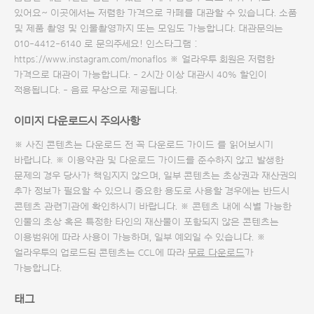
있어요~ 이곳에서는 저렴한 가격으로 카페를 대관할 수 있습니다. 소품
및 제품 촬영 및 인물촬영까지 또는 모임도 가능합니다. 대관문의는
010-4412-6140 로 문의주세요! 인스타그램 :
https://www.instagram.com/monaflos ※ 얼라우투 회원은 저렴한
가격으로 대관이 가능합니다. - 2시간 이상 대관시 40% 할인이
적용됩니다. - 음료 무상으로 제공됩니다.
이미지 다운로드시 주의사항
※ 사진 콘텐츠는 다운로드 전 꼭
다운로드 가이드
를 읽어보시기
바랍니다. ※ 이용약관 및
다운로드 가이드
를 준수하지 않고 발생한
문제의 경우 당사가 책임지지 않으며, 일부 콘텐츠는 초상권과 재산권의
추가 정보가 필요할 수 있으니 중요한 용도로 사용할 경우에는 반드시
콘텐츠 관련기관에 확인하시기 바랍니다. ※ 콘텐츠 내에 식별 가능한
인물의 초상 혹은 특정한 타인의 재산물이 포함되지 않은 콘텐츠는
이용범위에 따라 사용이 가능하며, 일부 예외일 수 있습니다. ※
얼라우투의 업로드된 콘텐츠는 CCL에 따라
무료 다운로드
가
가능합니다.
태그