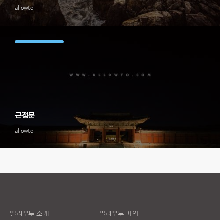
allowto
근정문
allowto
얼라우투 소개
얼라우투 가입