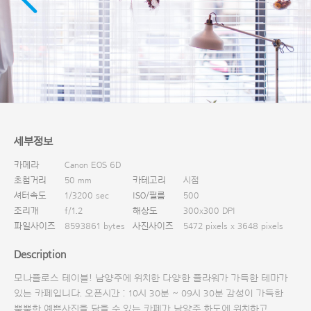
다운로드
세부정보
카메라
Canon EOS 6D
초첨거리
50 mm
카테고리
시점
셔터속도
1/3200 sec
ISO/필름
500
조리개
f/1.2
해상도
300x300 DPI
파일사이즈
8593861 bytes
사진사이즈
5472 pixels x 3648 pixels
Description
모나플로스 테이블! 남양주에 위치한 다양한 플라워가 가득한 테마가
있는 카페입니다. 오픈시간 : 10시 30분 ~ 09시 30분 감성이 가득한
뿜뿜한 예쁜사진을 담을 수 있는 카페가 남양주 화도에 위치하고