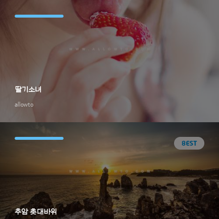
딸기소녀
allowto
추암 촛대바위