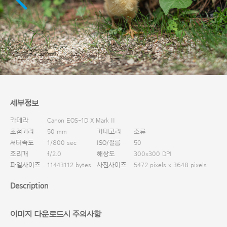
다운로드
세부정보
카메라
Canon EOS-1D X Mark II
초첨거리
50 mm
카테고리
조류
셔터속도
1/800 sec
ISO/필름
50
조리개
f/2.0
해상도
300x300 DPI
파일사이즈
11443112 bytes
사진사이즈
5472 pixels x 3648 pixels
Description
이미지 다운로드시 주의사항