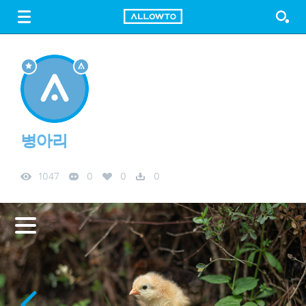
LOGIN
SIGN UP
FREE DOWNLOAD
GUIDE
병아리
1047
0
0
0