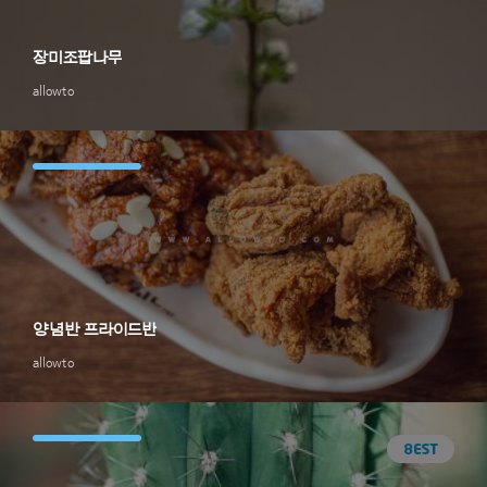
장미조팝나무
allowto
양념반 프라이드반
allowto