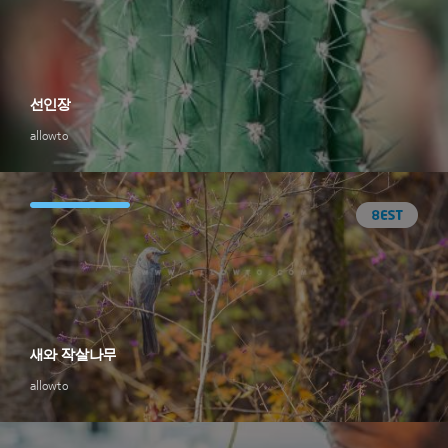
선인장
allowto
새와 작살나무
allowto