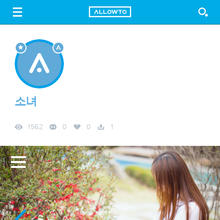
LOGIN
SIGN UP
FREE DOWNLOAD
GUIDE
소녀
1562
0
0
1