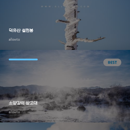
덕유산 설천봉
allowto
소양강의 상고대
allowto