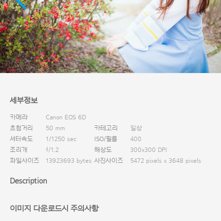
다운로드
세부정보
카메라
Canon EOS 6D
초첨거리
50 mm
카테고리
일상
셔터속도
1/1250 sec
ISO/필름
400
조리개
f/1.2
해상도
300x300 DPI
파일사이즈
13923693 bytes
사진사이즈
5472 pixels x 3648 pixels
Description
이미지 다운로드시 주의사항