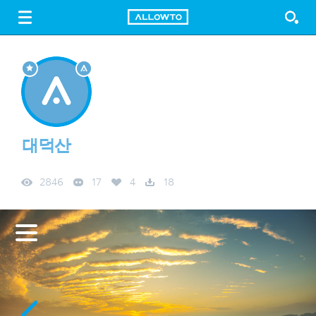
LOGIN
SIGN UP
FREE DOWNLOAD
GUIDE
대덕산
2846
17
4
18