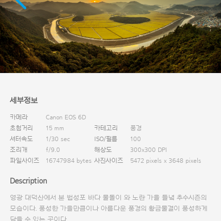
다운로드
세부정보
카메라
Canon EOS 6D
초첨거리
15 mm
카테고리
풍경
셔터속도
1/30 sec
ISO/필름
100
조리개
f/9.0
해상도
300x300 DPI
파일사이즈
16747984 bytes
사진사이즈
5472 pixels x 3648 pixels
Description
영광 대덕산에서 본 법성포 바다 물돌이 와 노란 가을 들녘 추수시즌의
모습이다. 풍성한 가을만큼이나 아름다운 풍경의 황금물결이 풍성하게
담을 수 있는 곳이다.