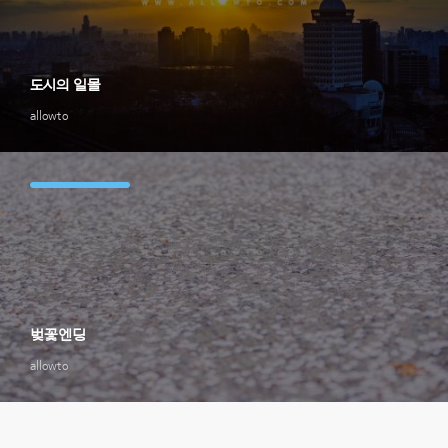
도시의 일몰
allowto
벚꽃엔딩
allowto