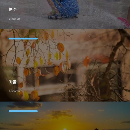
분수
allowto
가을
allowto