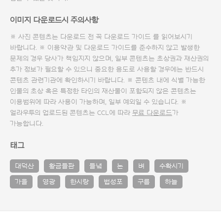
이미지 다운로드시 주의사항
※ 사진 콘텐츠는 다운로드 전 꼭
다운로드 가이드
를 읽어보시기
바랍니다. ※ 이용약관 및
다운로드 가이드
를 준수하지 않고 발생한
문제의 경우 당사가 책임지지 않으며, 일부 콘텐츠는 초상권과 재산권의
추가 정보가 필요할 수 있으니 중요한 용도로 사용할 경우에는 반드시
콘텐츠 관련기관에 확인하시기 바랍니다. ※ 콘텐츠 내에 식별 가능한
인물의 초상 혹은 특정한 타인의 재산물이 포함되지 않은 콘텐츠는
이용범위에 따라 사용이 가능하며, 일부 예외일 수 있습니다. ※
얼라우투의 업로드된 콘텐츠는 CCL에 따라
무료 다운로드
가
가능합니다.
태그
대덕산
황금들판
들녘
논
벼
수확시기
가을
영광
한시랑
법성포
구름
하늘