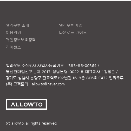
얼라우투 소개
얼라우투 가입
이용약관
다운로드 가이드
개인정보보호정책
라이센스
얼라우투 주식회사
사업자등록번호 _ 383-86-00364 /
통신판매업신고 _ 제 2017-성남분당-0022 호
대표이사 : 김정근 /
경기도 성남시 분당구 판교역로192번길 16, 8층 806호 C472 얼라우투
(주)
고객문의 :
allowto@naver.com
ⓒ allowto. all rights reserved.