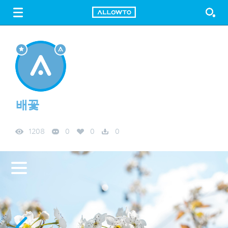
LOGIN
SIGN UP
FREE DOWNLOAD
GUIDE
배꽃
1208
0
0
0