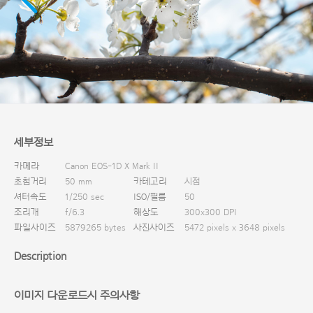
다운로드
세부정보
카메라
Canon EOS-1D X Mark II
초첨거리
50 mm
카테고리
시점
셔터속도
1/250 sec
ISO/필름
50
조리개
f/6.3
해상도
300x300 DPI
파일사이즈
5879265 bytes
사진사이즈
5472 pixels x 3648 pixels
Description
이미지 다운로드시 주의사항