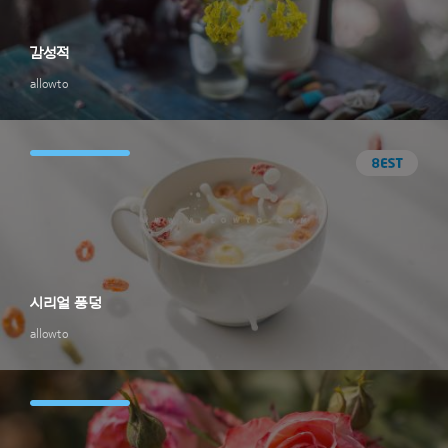
감성적
allowto
시리얼 풍덩
allowto