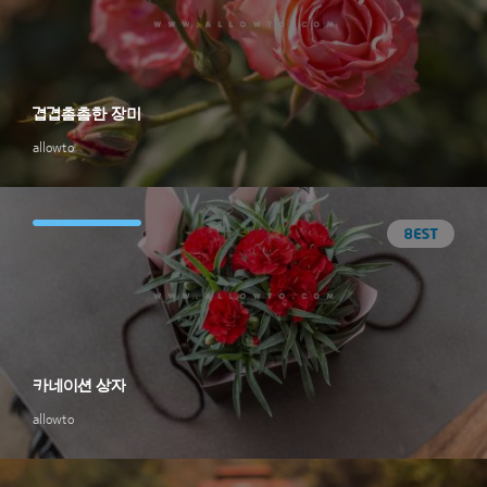
겹겹촘촘한 장미
allowto
카네이션 상자
allowto