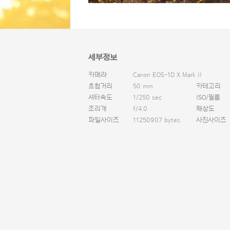
세부정보
카메라
Canon EOS-1D X Mark II
초첨거리
50 mm
카테고리
셔터속도
1/250 sec
ISO/필름
조리개
f/4.0
해상도
파일사이즈
11250907 bytes
사진사이즈