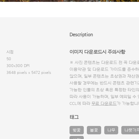
Description
이미지 다운로드시 주의사항
시점
50
※ 사진 콘텐츠는 다운로드 전 꼭
다운
300x300 DPI
이용약관 및
다운로드 가이드
를 준수하
3648 pixels x 5472 pixels
않으며, 일부 콘텐츠는 초상권과 재산권
사용할 경우에는 반드시 콘텐츠 관련기
가능한 인물의 초상 혹은 특정한 타인
따라 사용이 가능하며, 일부 예외일 수
CCL에 따라
무료 다운로드
가 가능합니
태그
벚꽃
봄꽃
나무
나뭇가