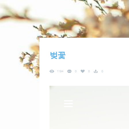
벚꽃
1194
0
0
0