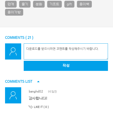
만개
줄기
생화
기프트
gift
종이백
종이가방
COMMENTS (
21
)
작성
COMMENTS LIST
banghd02
95일전
감사합니다!
LIKE IT (
0
)