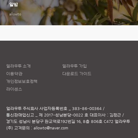
알밤
allowto
얼라우투 소개
얼라우투 가입
이용약관
다운로드 가이드
개인정보보호정책
라이센스
얼라우투 주식회사
사업자등록번호 _ 383-86-00364 /
통신판매업신고 _ 제 2017-성남분당-0022 호
대표이사 : 김정근 /
경기도 성남시 분당구 판교역로192번길 16, 8층 806호 C472 얼라우투
(주)
고객문의 :
allowto@naver.com