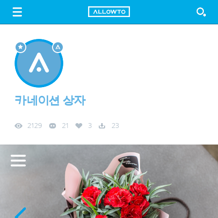
LOGIN
SIGN UP
FREE DOWNLOAD
GUIDE
카네이션 상자
2129
21
3
23