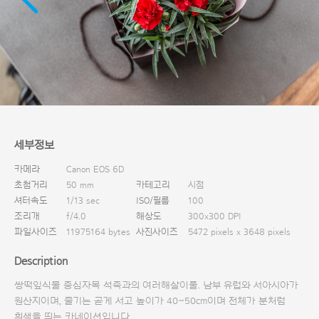
다운로드
세부정보
카메라
Canon EOS 6D
초첨거리
50 mm
카테고리
시점
셔터속도
1/13 sec
ISO/필름
100
조리개
f/4.0
해상도
300x300 DPI
파일사이즈
11975164 bytes
사진사이즈
5472 pixels x 3648 pixels
Description
쌍떡잎식물 중심자목 석죽과의 여러해살이풀. 남부 유럽와 서아시아가
원산지이며, 줄기는 곧게 서고 높이가 40∼50cm이며 전체가 분처럼
흰색을 띄는 카네이션입니다.