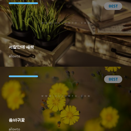
서랍안에 새싹
allowto
씀바귀꽃
allowto