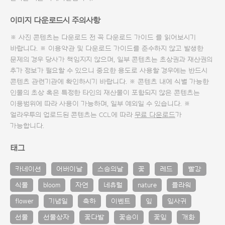
이미지 다운로드시 주의사항
※ 사진 콘텐츠는 다운로드 전 꼭
다운로드 가이드
를 읽어보시기
바랍니다. ※ 이용약관 및
다운로드 가이드
를 준수하지 않고 발생한
문제의 경우 당사가 책임지지 않으며, 일부 콘텐츠는 초상권과 재산권의
추가 정보가 필요할 수 있으니 중요한 용도로 사용할 경우에는 반드시
콘텐츠 관련기관에 확인하시기 바랍니다. ※ 콘텐츠 내에 식별 가능한
인물의 초상 혹은 특정한 타인의 재산물이 포함되지 않은 콘텐츠는
이용범위에 따라 사용이 가능하며, 일부 예외일 수 있습니다. ※
얼라우투의 업로드된 콘텐츠는 CCL에 따라
무료 다운로드
가
가능합니다.
태그
카네이션
어버이날
스승의날
꽃
레드
빨강
식물
bloom
자연
네츄럴
nature
플라워
flower
기념일
축하
이벤트
잎
잎사귀
선물
선물상자
꽃다발
꽃송이
꽃잎
개화