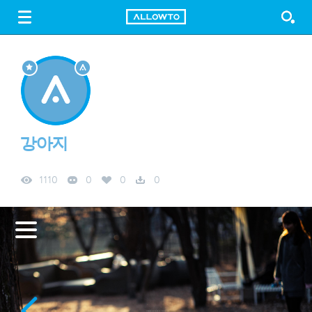
LOGIN
SIGN UP
FREE DOWNLOAD
GUIDE
강아지
1110
0
0
0