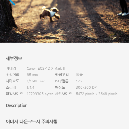
다운로드
세부정보
카메라
Canon EOS-1D X Mark II
초첨거리
85 mm
카테고리
동물
셔터속도
1/1600 sec
ISO/필름
125
조리개
f/1.4
해상도
300x300 DPI
파일사이즈
12709305 bytes
사진사이즈
5472 pixels x 3648 pixels
Description
이미지 다운로드시 주의사항