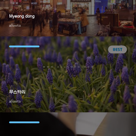
Myeong dong
allowto
무스카리
allowto