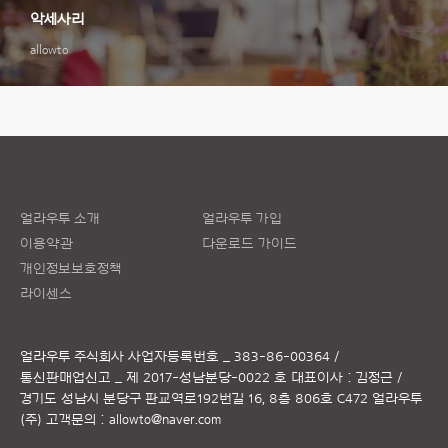
악세사리
allowto
얼라우투 소개
얼라우투 가입
이용약관
다운로드 가이드
개인정보보호정책
라이센스
얼라우투 주식회사
사업자등록번호 _ 383-86-00364 /
통신판매업신고 _ 제 2017-성남분당-0022 호
대표이사 : 김정근 /
경기도 성남시 분당구 판교역로192번길 16, 8층 806호 C472 얼라우투
(주)
고객문의 :
allowto@naver.com