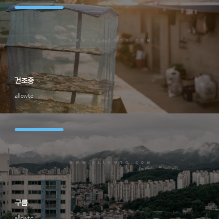
건조중
allowto
구름
allowto