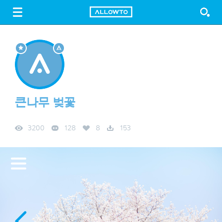
LOGIN
SIGN UP
FREE DOWNLOAD
GUIDE
큰나무 벚꽃
3200
128
8
153