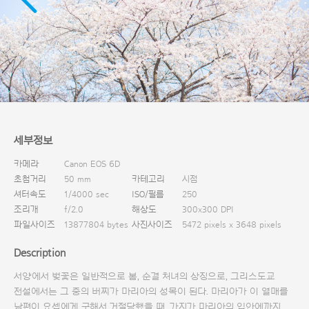
다운로드
세부정보
카메라
Canon EOS 6D
초첨거리
50 mm
카테고리
시점
셔터속도
1/4000 sec
ISO/필름
250
조리개
f/2.0
해상도
300x300 DPI
파일사이즈
13877804 bytes
사진사이즈
5472 pixels x 3648 pixels
Description
서양에서 벚꽃은 일반적으로 봄, 순결 처녀의 상징으로, 그리스도교
전설에서는 그 중의 버찌가 마리아의 성목이 된다. 마리아가 이 열매를
남편이 요셉에게 구해서 거절당했을 때, 가지가 마리아의 입안에까지